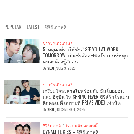
POPULAR
LATEST
ซีรีย์เกาหลี
ข่าวบันเทิงเกาหลี
5 เหตุผลที่ทำให้ซีรีส์ SEE YOU AT WORK
TOMORROW! เป็นซีรีส์ออฟฟิศโรแมนซ์ที่ทุก
คนจะต้องรู้สึกอิน
BY
SEOL
JULY 3, 2026
/
ข่าวบันเทิงเกาหลี
เตรียมใจละลายไปพร้อมกับ อันโบฮยอน
และ อีจูบีน ใน SPRING FEVER ซีรีส์รักโรแมน
ติกคอเมดี้ เฉพาะที่ PRIME VIDEO เท่านั้น
BY
SEOL
DECEMBER 4, 2025
/
ซีรีย์เกาหลี
/
โรแมนติก คอมเมดี้
DYNAMITE KISS – ซีรีย์เกาหลี