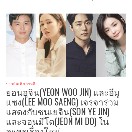
ข่าวบันเทิงเกาหลี
ยอนอูจิน(YEON WOO JIN) และอีมู
แซง(LEE MOO SAENG) เจรจาร่วม
แสดงกับซนเยจิน(SON YE JIN)
และจอนมีโด(JEON MI DO) ใน
ละครเรื่องใหม่