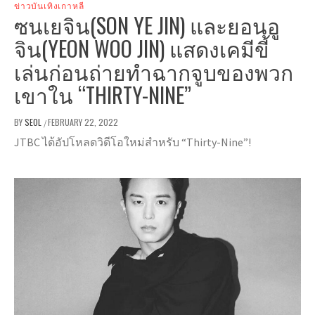
ข่าวบันเทิงเกาหลี
ซนเยจิน(SON YE JIN) และยอนอู
จิน(YEON WOO JIN) แสดงเคมีขี้
เล่นก่อนถ่ายทำฉากจูบของพวก
เขาใน “THIRTY-NINE”
BY
SEOL
FEBRUARY 22, 2022
/
JTBC ได้อัปโหลดวิดีโอใหม่สำหรับ “Thirty-Nine”!