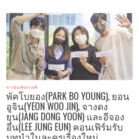
ข่าวบันเทิงเกาหลี
พัคโบยอง(PARK BO YOUNG), ยอน
อูจิน(YEON WOO JIN), จางดง
ยุน(JANG DONG YOON) และอีจอง
อึน(LEE JUNG EUN) คอนเฟิร์มรับ
บทนำในละครเรื่องใหม่