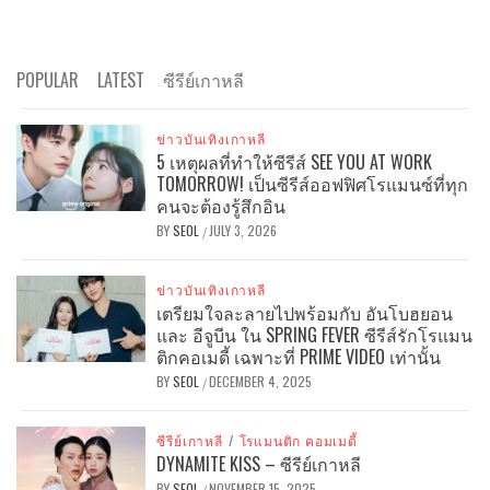
POPULAR
LATEST
ซีรีย์เกาหลี
ข่าวบันเทิงเกาหลี
5 เหตุผลที่ทำให้ซีรีส์ SEE YOU AT WORK
TOMORROW! เป็นซีรีส์ออฟฟิศโรแมนซ์ที่ทุก
คนจะต้องรู้สึกอิน
BY
SEOL
JULY 3, 2026
/
ข่าวบันเทิงเกาหลี
เตรียมใจละลายไปพร้อมกับ อันโบฮยอน
และ อีจูบีน ใน SPRING FEVER ซีรีส์รักโรแมน
ติกคอเมดี้ เฉพาะที่ PRIME VIDEO เท่านั้น
BY
SEOL
DECEMBER 4, 2025
/
ซีรีย์เกาหลี
/
โรแมนติก คอมเมดี้
DYNAMITE KISS – ซีรีย์เกาหลี
BY
SEOL
NOVEMBER 15, 2025
/