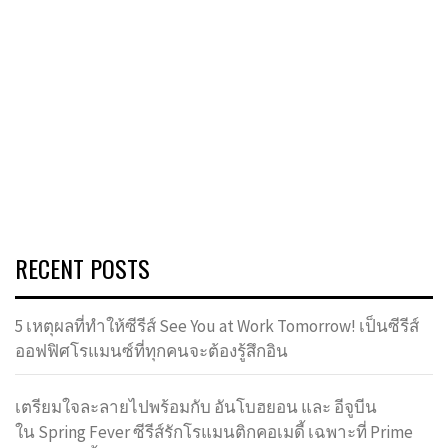
RECENT POSTS
5 เหตุผลที่ทำให้ซีรีส์ See You at Work Tomorrow! เป็นซีรีส์
ออฟฟิศโรแมนซ์ที่ทุกคนจะต้องรู้สึกอิน
เตรียมใจละลายไปพร้อมกับ อันโบฮยอน และ อีจูบีน
ใน Spring Fever ซีรีส์รักโรแมนติกคอเมดี้ เฉพาะที่ Prime