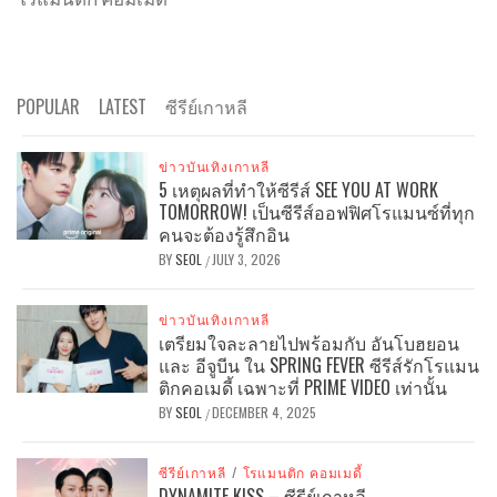
POPULAR
LATEST
ซีรีย์เกาหลี
ข่าวบันเทิงเกาหลี
5 เหตุผลที่ทำให้ซีรีส์ SEE YOU AT WORK
TOMORROW! เป็นซีรีส์ออฟฟิศโรแมนซ์ที่ทุก
คนจะต้องรู้สึกอิน
BY
SEOL
JULY 3, 2026
/
ข่าวบันเทิงเกาหลี
เตรียมใจละลายไปพร้อมกับ อันโบฮยอน
และ อีจูบีน ใน SPRING FEVER ซีรีส์รักโรแมน
ติกคอเมดี้ เฉพาะที่ PRIME VIDEO เท่านั้น
BY
SEOL
DECEMBER 4, 2025
/
ซีรีย์เกาหลี
/
โรแมนติก คอมเมดี้
DYNAMITE KISS – ซีรีย์เกาหลี