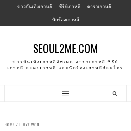
Skip
ข่าวบันเทิงเกาหลี
ซีรีย์เกาหลี
ดาราเกาหลี
to
content
นักร้องเกาหลี
SEOUL2ME.COM
ข่าวบันเทิงเกาหลีอัพเดต ดาราเกาหลี ซีรีย์
เกาหลี ละครเกาหลี และนักร้องเกาหลีก่อนใคร
Primary
Menu
HOME
JI HYE WON