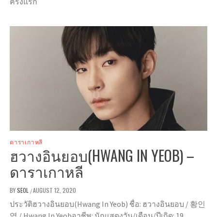
ครั้งแรก
ดาราเกาหลี
ฮวางอินยอบ(HWANG IN YEOB) –
ดาราเกาหลี
BY
SEOL
AUGUST 12, 2020
/
ประวัติฮวางอินยอบ(Hwang In Yeob) ชื่อ: ฮวางอินยอบ / 황인
엽 / Hwang In Yeobอาชีพ: นักแสดงวัน/เดือน/ปีเกิด: 19