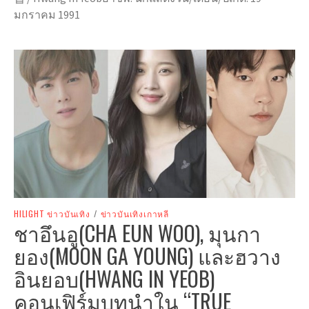
มกราคม 1991
HILIGHT ข่าวบันเทิง
/
ข่าวบันเทิงเกาหลี
ชาอึนอู(CHA EUN WOO), มุนกา
ยอง(MOON GA YOUNG) และฮวาง
อินยอบ(HWANG IN YEOB)
คอนเฟิร์มบทนำใน “TRUE