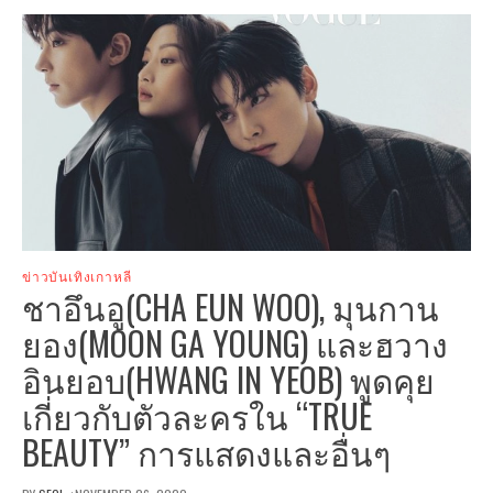
ข่าวบันเทิงเกาหลี
ชาอึนอู(CHA EUN WOO), มุนกาน
ยอง(MOON GA YOUNG) และฮวาง
อินยอบ(HWANG IN YEOB) พูดคุย
เกี่ยวกับตัวละครใน “TRUE
BEAUTY” การแสดงและอื่นๆ