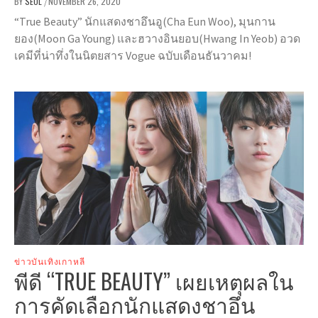
BY
SEOL
NOVEMBER 26, 2020
/
“True Beauty” นักแสดงชาอึนอู(Cha Eun Woo), มุนกาน
ยอง(Moon Ga Young) และฮวางอินยอบ(Hwang In Yeob) อวด
เคมีที่น่าทึ่งในนิตยสาร Vogue ฉบับเดือนธันวาคม!
ข่าวบันเทิงเกาหลี
พีดี “TRUE BEAUTY” เผยเหตุผลใน
การคัดเลือกนักแสดงชาอึน