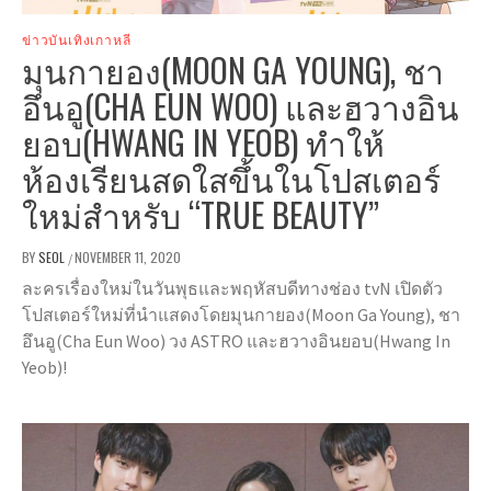
ข่าวบันเทิงเกาหลี
มุนกายอง(MOON GA YOUNG), ชา
อึนอู(CHA EUN WOO) และฮวางอิน
ยอบ(HWANG IN YEOB) ทำให้
ห้องเรียนสดใสขึ้นในโปสเตอร์
ใหม่สำหรับ “TRUE BEAUTY”
BY
SEOL
NOVEMBER 11, 2020
/
ละครเรื่องใหม่ในวันพุธและพฤหัสบดีทางช่อง tvN เปิดตัว
โปสเตอร์ใหม่ที่นำแสดงโดยมุนกายอง(Moon Ga Young), ชา
อึนอู(Cha Eun Woo) วง ASTRO และฮวางอินยอบ(Hwang In
Yeob)!