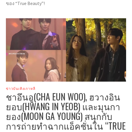
ของ “True Beauty”!
ข่าวบันเทิงเกาหลี
ชาอึนอู(CHA EUN WOO), ฮวางอิน
ยอบ(HWANG IN YEOB) และมุนกา
ยอง(MOON GA YOUNG) สนุกกับ
การถ่ายทำฉากแอ็คชั่นใน “TRUE