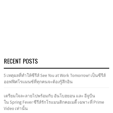
RECENT POSTS
5 เหตุผลที่ทำให้ซีรีส์ See You at Work Tomorrow! เป็นซีรีส์
ออฟฟิศโรแมนซ์ที่ทุกคนจะต้องรู้สึกอิน
เตรียมใจละลายไปพร้อมกับ อันโบฮยอน และ อีจูบีน
ใน Spring Fever ซีรีส์รักโรแมนติกคอเมดี้ เฉพาะที่ Prime
Video เท่านั้น