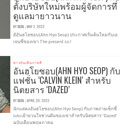
ตั้งบริษัทใหม่พร้อมผู้จัดการทึ่
ดูแลมายาวนาน
BY
SEOL
MAY 3, 2022
/
อัอันฮโยซอบ(Ahn Hyo Seop) ประกาศเริ่มต้นใหม่กับเอ
เจนซี่ของเขา The present co.!
ข่าวบันเทิงเกาหลี
อันฮโยซอบ(AHN HYO SEOP) กับ
แฟชั่น ‘CALVIN KLEIN’ สำหรับ
นิตยสาร ‘DAZED’
BY
SEOL
APRIL 20, 2022
/
นักแสดงอันฮโยซอบ(Ahn Hyo Seop) กับภาพถ่ายเซ็กซี่
และเย้ายวนใจชวนฝันของเขาสำหรับนิตยสาร ‘Dazed’
ฉบับเดือนพฤษภาคม