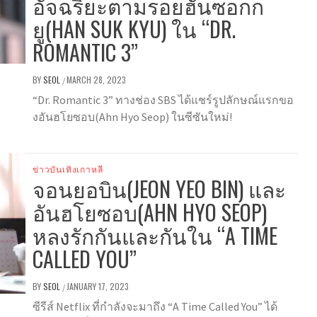
อัจฉริยะตามรอยฮันซอกก
ยู(HAN SUK KYU) ใน “DR.
ROMANTIC 3”
BY
SEOL
MARCH 28, 2023
/
“Dr. Romantic 3” ทางช่อง SBS ได้แชร์รูปลักษณ์แรกขอ
งอันฮโยซอบ(Ahn Hyo Seop) ในซีซันใหม่!
ข่าวบันเทิงเกาหลี
จอนยอบิน(JEON YEO BIN) และ
อันฮโยซอบ(AHN HYO SEOP)
หลงรักกันและกันใน “A TIME
CALLED YOU”
BY
SEOL
JANUARY 17, 2023
/
ซีรีส์ Netflix ที่กำลังจะมาถึง “A Time Called You” ได้