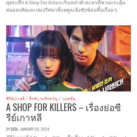
สุดระทึก A Shop For Killers กับเหล่าตัวละครที่ชวนกระตุ้น
ต่อมสงสัยและปมปริศนาที่แลดูจะยิ่งซับซ้อนขึ้นเรื่อย ๆ
ซีรีย์เกาหลี
/
ลึกลับ ระทึกขวัญ
/
แอคชั่น
A SHOP FOR KILLERS – เรื่องย่อซี
รีย์เกาหลี
BY
SEOL
JANUARY 20, 2024
/