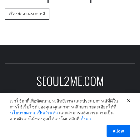
เรื่องย่อละครเกาหลี
SEOUL2ME.COM
ข่าวบันเทิงเกาหลีอัพเดต ดาราเกาหลี ซีรีย์
เราใช้คุกกี้เพื่อพัฒนาประสิทธิภาพ และประสบการณ์ที่ดีใน
เกาหลี ละครเกาหลี และนักร้องเกาหลีก่อนใคร
การใช้เว็บไซต์ของคุณ คุณสามารถศึกษารายละเอียดได้ที่
นโยบายความเป็นส่วนตัว
และสามารถจัดการความเป็น
ส่วนตัวเองได้ของคุณได้เองโดยคลิกที่
ตั้งค่า
Copyright © All rights reserved.
|
Theme:
Elegant Magazine
Allow
by
AF themes
.