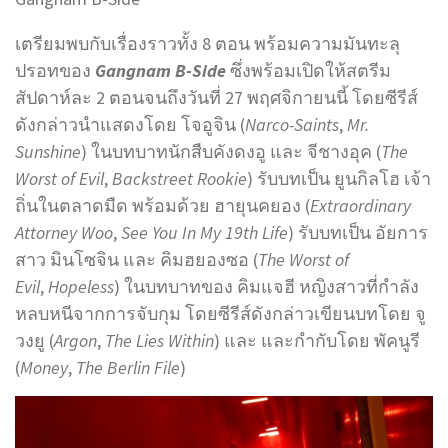
เตรียมพบกับเรื่องราวทั้ง 8 ตอน พร้อมความมันทะลุ
ปรอทของ
Gangnam B-Side
ซึ่งพร้อมเปิดให้สตรีม
สัปดาห์ละ 2 ตอนจนถึงวันที่ 27 พฤศจิกายนนี้ โดยซีรีส์
ดังกล่าวนำแสดงโดย โจอูจิน (
Narco-Saints
,
Mr.
Sunshine
) ในบทบาทนักสืบคังดงอู และ จีชางอุค (
The
Worst of Evil
,
Backstreet Rookie
) รับบทเป็น ยูนกิลโฮ เจ้า
ถิ่นในตลาดมืด พร้อมด้วย ฮายุนคยอง (
Extraordinary
Attorney Woo
,
See You In My 19th Life
) รับบทเป็น อัยการ
สาว มินโซจิน และ คิมฮยองซอ (
The Worst of
Evil
,
Hopeless
) ในบทบาทของ คิมแจฮี หญิงสาวที่กำลัง
หลบหนีจากการจับกุม โดยซีรีส์ดังกล่าวเขียนบทโดย จู
วงยู (
Argon
,
The Lies Within
) และ และกำกับโดย พัคนูรี
(
Money
,
The Berlin File
)