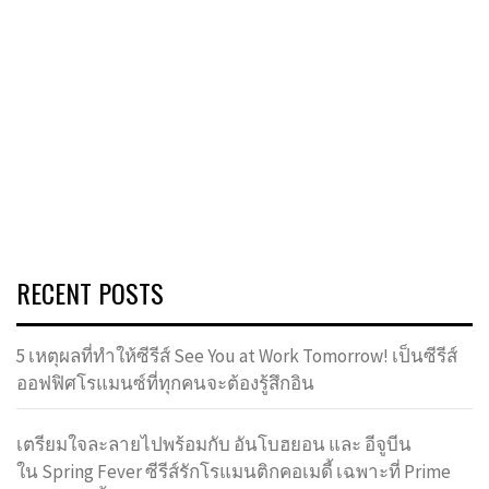
RECENT POSTS
5 เหตุผลที่ทำให้ซีรีส์ See You at Work Tomorrow! เป็นซีรีส์
ออฟฟิศโรแมนซ์ที่ทุกคนจะต้องรู้สึกอิน
เตรียมใจละลายไปพร้อมกับ อันโบฮยอน และ อีจูบีน
ใน Spring Fever ซีรีส์รักโรแมนติกคอเมดี้ เฉพาะที่ Prime