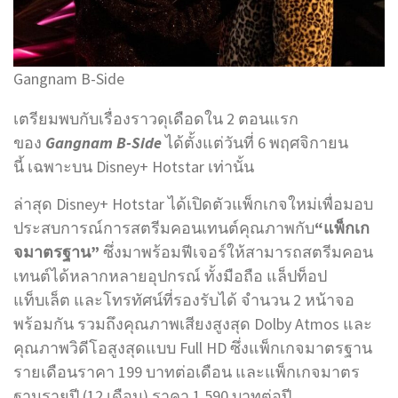
Gangnam B-Side
เตรียมพบกับเรื่องราวดุเดือดใน 2 ตอนแรก
ของ
Gangnam B-Side
ได้ตั้งแต่วันที่ 6 พฤศจิกายน
นี้ เฉพาะบน Disney+ Hotstar เท่านั้น
ล่าสุด Disney+ Hotstar ได้เปิดตัวแพ็กเกจใหม่เพื่อมอบ
ประสบการณ์การสตรีมคอนเทนต์คุณภาพกับ
“แพ็กเก
จมาตรฐาน”
ซึ่งมาพร้อมฟีเจอร์ให้สามารถสตรีมคอน
เทนต์ได้หลากหลายอุปกรณ์ ทั้งมือถือ แล็ปท็อป
แท็บเล็ต และโทรทัศน์ที่รองรับได้ จำนวน 2 หน้าจอ
พร้อมกัน รวมถึงคุณภาพเสียงสูงสุด Dolby Atmos และ
คุณภาพวิดีโอสูงสุดแบบ Full HD ซึ่งแพ็กเกจมาตรฐาน
รายเดือนราคา 199 บาทต่อเดือน และแพ็กเกจมาตร
ฐานรายปี (12 เดือน) ราคา 1,590 บาทต่อปี