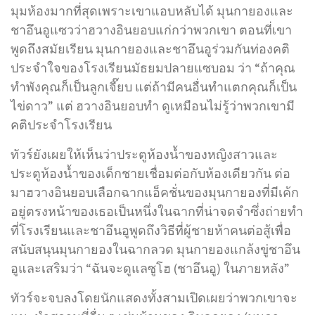
มุมห้องมากที่สุดเพราะเขาแอบหลับได้ มุนกายองและ
ชาอึนอูแซวว่าฮวางอินยอบแก่กว่าพวกเขา ตอนที่เขา
พูดถึงสมัยเรียน มุนกายองและชาอึนอูร่วมกันท่องคติ
ประจำใจของโรงเรียนมัธยมปลายแซบอม ว่า “ถ้าคุณ
ทำพังคุณก็เป็นลูกเจี๊ยบ แต่ถ้ามีคนอื่นทำแตกคุณก็เป็น
ไข่ดาว” แต่ ฮวางอินยอบทำ ดูเหมือนไม่รู้ว่าพวกเขามี
คติประจำโรงเรียน
ทัวร์ยังเผยให้เห็นว่าประตูห้องน้ำของหญิงสาวและ
ประตูห้องน้ำของเด็กชายเชื่อมต่อกับห้องเดียวกัน ต่อ
มาฮวางอินยอบเลือกฉากแอ็คชั่นของมุนกายองที่มีเค้ก
อยู่ตรงหน้าของเธอเป็นหนึ่งในฉากที่น่าจดจำซึ่งถ่ายทำ
ที่โรงเรียนและชาอึนอูพูดถึงวิธีที่ผู้ชายห้าคนต่อสู้เพื่อ
สนับสนุนมุนกายองในฉากลวด มุนกายองแกล้งขู่ชาอึน
อูและเสริมว่า “ฉันจะดูแลซูโฮ (ชาอึนอู) ในภายหลัง”
ทัวร์จะจบลงโดยนักแสดงทั้งสามเปิดเผยว่าพวกเขาจะ