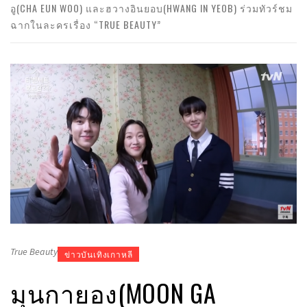
อู(CHA EUN WOO) และฮวางอินยอบ(HWANG IN YEOB) ร่วมทัวร์ชม
ฉากในละครเรื่อง “TRUE BEAUTY”
True Beauty
ข่าวบันเทิงเกาหลี
มุนกายอง(MOON GA