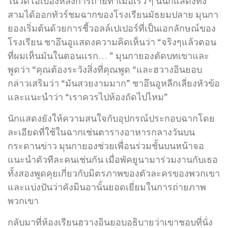
ในวิดีโอเบื้องหลังการถ่ายทำเมื่อเร็ว ๆ นี้นักแสดงทั้ง
สามได้ออกทัวร์ชมฉากของโรงเรียนมัธยมปลาย มุนกา
ยองเริ่มต้นด้วยการชี้วอลล์เปเปอร์ที่เป็นเอกลักษณ์ของ
โรงเรียน ชาอึนอูแสดงความคิดเห็นว่า “จริงๆแล้วตอน
ที่ผมเห็นมันในตอนแรก… ” มุนกายองตัดบทเขาและ
พูดว่า “คุณต้องระวังสิ่งที่คุณพูด “และฮวางอินยอบ
กล่าวเสริมว่า “มันสวยงามมาก” ชาอึนอูหลีกเลี่ยงหัวข้อ
และแนะนำว่า “เราควรไปห้องถัดไปไหม”
นักแสดงยังให้ความสนใจกับอุปกรณ์ประกอบฉากโดย
ละเอียดที่ใช้ในฉากเช่นตารางอาหารกลางวันบน
กระดานข่าว มุนกายองช่วยเพื่อนร่วมชั้นบนหน้าจอ
แนะนำตัวทีละคนเช่นกัน เมื่อพัคยูนามาร่วมงานกับเธอ
ทั้งสองพูดคุยเกี่ยวกับมิตรภาพของตัวละครของพวกเขา
และแบ่งปันว่าคังมินอานั้นยอดเยี่ยมในการถ่ายภาพ
พวกเขา
กลับมาที่ห้องเรียนฮวางอินยอบอธิบายว่าเขาชอบที่นั่ง