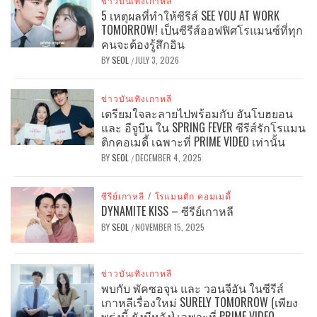
ข่าวบันเทิงเกาหลี
5 เหตุผลที่ทำให้ซีรีส์ SEE YOU AT WORK
TOMORROW! เป็นซีรีส์ออฟฟิศโรแมนซ์ที่ทุก
คนจะต้องรู้สึกอิน
BY
SEOL
JULY 3, 2026
/
ข่าวบันเทิงเกาหลี
เตรียมใจละลายไปพร้อมกับ อันโบฮยอน
และ อีจูบีน ใน SPRING FEVER ซีรีส์รักโรแมน
ติกคอเมดี้ เฉพาะที่ PRIME VIDEO เท่านั้น
BY
SEOL
DECEMBER 4, 2025
/
ซีรีย์เกาหลี
/
โรแมนติก คอมเมดี้
DYNAMITE KISS – ซีรีย์เกาหลี
BY
SEOL
NOVEMBER 15, 2025
/
ข่าวบันเทิงเกาหลี
พบกับ พัคซอจุน และ วอนจีอัน ในซีรีส์
เกาหลีเรื่องใหม่ SURELY TOMORROW (เพียง
พรุ่งนี้ ยังมีหวัง) เฉพาะที่ PRIME VIDEO