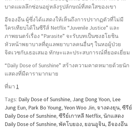
บาดแผลลึกซ่อนอยู่หลังรูปลักษณ์ที่สดใสของเขา
อีจองอึน ผู้ซึ่งได้แสดงให้เห็นถึงการปรากฏตัวที่ไม่มี
ใครเทียบได้ในซีรีส์ Netflix “Juvenile Justice” และ
ภาพยนตร์เรื่อง “Parasite” จะรับบทเป็นซงฮโยชิน
หัวหน้าพยาบาลที่ดูแลพยาบาลคนอื่นๆ ในหอผู้ป่วย
จิตเวชกับเธอเสมอ ทักษะและประสบการณ์ที่ยอดเยี่ยม
“Daily Dose of Sunshine” สร้างความคาดหมายด้วยนัก
แสดงที่มีดารามากมาย
ที่มา
1
Tags:
Daily Dose of Sunshine
,
Jang Dong Yoon
,
Lee
Jung Eun
,
Park Bo Young
,
Yeon Woo Jin
,
จางดงยุน
,
ซีรีย์
Daily Dose of Sunshine
,
ซีรีย์เกาหลี Netflix
,
นักแสดง
Daily Dose of Sunshine
,
พัคโบยอง
,
ยอนอูจิน
,
อีจองอึน