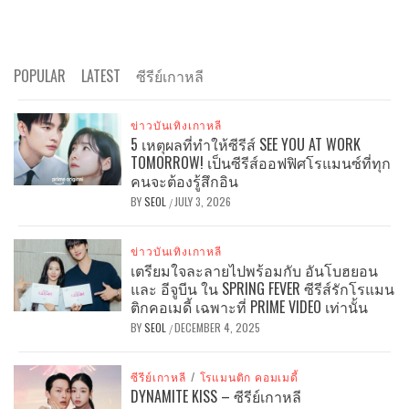
POPULAR
LATEST
ซีรีย์เกาหลี
ข่าวบันเทิงเกาหลี
5 เหตุผลที่ทำให้ซีรีส์ SEE YOU AT WORK
TOMORROW! เป็นซีรีส์ออฟฟิศโรแมนซ์ที่ทุก
คนจะต้องรู้สึกอิน
BY
SEOL
JULY 3, 2026
/
ข่าวบันเทิงเกาหลี
เตรียมใจละลายไปพร้อมกับ อันโบฮยอน
และ อีจูบีน ใน SPRING FEVER ซีรีส์รักโรแมน
ติกคอเมดี้ เฉพาะที่ PRIME VIDEO เท่านั้น
BY
SEOL
DECEMBER 4, 2025
/
ซีรีย์เกาหลี
/
โรแมนติก คอมเมดี้
DYNAMITE KISS – ซีรีย์เกาหลี