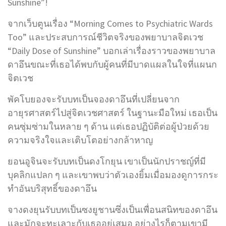
Sunshine”!
จากเว็บตูนเรื่อง “Morning Comes to Psychiatric Wards
Too” และประสบการณ์ชีวิตจริงของพยาบาลจิตเวช
“Daily Dose of Sunshine” บอกเล่าเรื่องราวของพยาบาล
ดาอึนขณะที่เธอได้พบกับผู้คนที่มีบาดแผลในใจที่แผนก
จิตเวช
พัคโบยองจะรับบทเป็นจองดาอึนที่เปลี่ยนจาก
อายุรศาสตร์ไปสู่จิตเวชศาสตร์ ในฐานะมือใหม่ เธอเป็น
คนซุ่มซ่ามในหลาย ๆ ด้าน แต่เธอปฏิบัติต่อผู้ป่วยด้วย
ความจริงใจและเติบโตอย่างกล้าหาญ
ยอนอูจินจะรับบทเป็นดงโกยุน เขาเป็นนักปราชญ์ที่มี
บุคลิกแปลก ๆ และเขาพบว่าตัวเองยิ้มเมื่อมองดูการกระ
ทำอันบริสุทธิ์ของดาอึน
จางดงยุนรับบทเป็นซงยูชานซึ่งเป็นเพื่อนสนิทของดาอึน
และมักจะทะเลาะกับเธออยู่เสมอ อย่างไรก็ตามเขามี