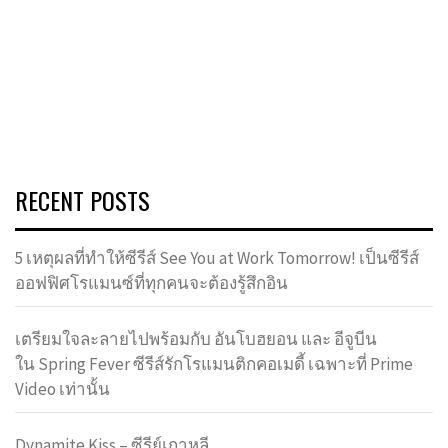
RECENT POSTS
5 เหตุผลที่ทำให้ซีรีส์ See You at Work Tomorrow! เป็นซีรีส์
ออฟฟิศโรแมนซ์ที่ทุกคนจะต้องรู้สึกอิน
เตรียมใจละลายไปพร้อมกับ อันโบฮยอน และ อีจูบีน
ใน Spring Fever ซีรีส์รักโรแมนติกคอเมดี้ เฉพาะที่ Prime
Video เท่านั้น
Dynamite Kiss – ซีรีย์เกาหลี