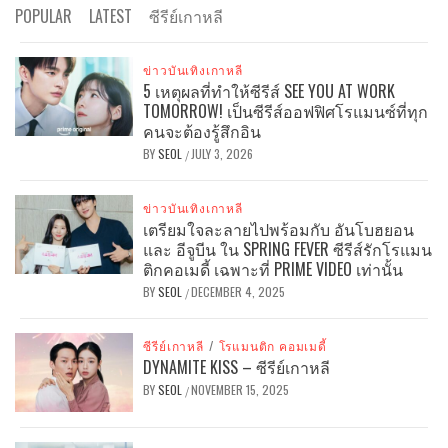
POPULAR
LATEST
ซีรีย์เกาหลี
ข่าวบันเทิงเกาหลี
5 เหตุผลที่ทำให้ซีรีส์ SEE YOU AT WORK
TOMORROW! เป็นซีรีส์ออฟฟิศโรแมนซ์ที่ทุก
คนจะต้องรู้สึกอิน
BY
SEOL
JULY 3, 2026
/
ข่าวบันเทิงเกาหลี
เตรียมใจละลายไปพร้อมกับ อันโบฮยอน
และ อีจูบีน ใน SPRING FEVER ซีรีส์รักโรแมน
ติกคอเมดี้ เฉพาะที่ PRIME VIDEO เท่านั้น
BY
SEOL
DECEMBER 4, 2025
/
ซีรีย์เกาหลี
/
โรแมนติก คอมเมดี้
DYNAMITE KISS – ซีรีย์เกาหลี
BY
SEOL
NOVEMBER 15, 2025
/