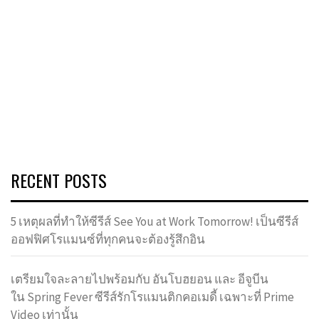
RECENT POSTS
5 เหตุผลที่ทำให้ซีรีส์ See You at Work Tomorrow! เป็นซีรีส์
ออฟฟิศโรแมนซ์ที่ทุกคนจะต้องรู้สึกอิน
เตรียมใจละลายไปพร้อมกับ อันโบฮยอน และ อีจูบีน
ใน Spring Fever ซีรีส์รักโรแมนติกคอเมดี้ เฉพาะที่ Prime
Video เท่านั้น