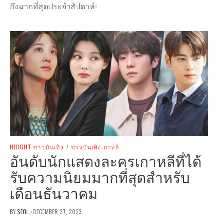
ถึงมากที่สุดประจำสัปดาห์!
HILIGHT ข่าวบันเทิง
/
ข่าวบันเทิงเกาหลี
อันดับนักแสดงละครเกาหลีที่ได้
รับความนิยมมากที่สุดสำหรับ
เดือนธันวาคม
BY
SEOL
DECEMBER 27, 2023
/