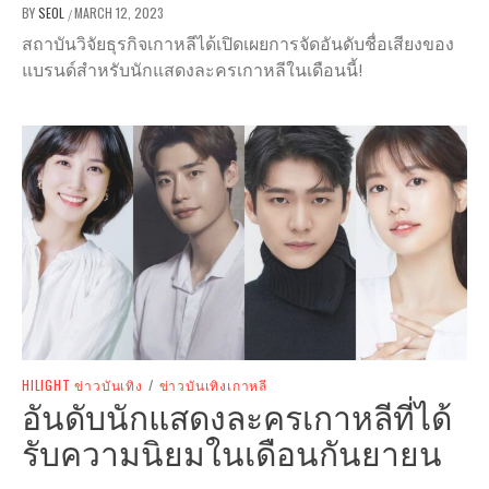
BY
SEOL
MARCH 12, 2023
/
สถาบันวิจัยธุรกิจเกาหลีได้เปิดเผยการจัดอันดับชื่อเสียงของ
แบรนด์สำหรับนักแสดงละครเกาหลีในเดือนนี้!
HILIGHT ข่าวบันเทิง
/
ข่าวบันเทิงเกาหลี
อันดับนักแสดงละครเกาหลีที่ได้
รับความนิยมในเดือนกันยายน