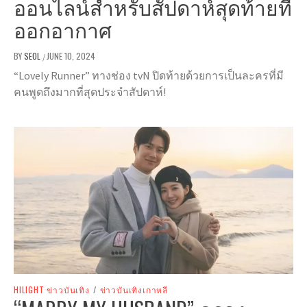
ออนไลน์สำหรับสัปดาห์สุดท้ายที่
ออกอากาศ
BY
SEOL
JUNE 10, 2024
/
“Lovely Runner” ทางช่อง tvN ปิดท้ายด้วยการเป็นละครที่มี
คนพูดถึงมากที่สุดประจำสัปดาห์!
HILIGHT ข่าวบันเทิง
/
ข่าวบันเทิงเกาหลี