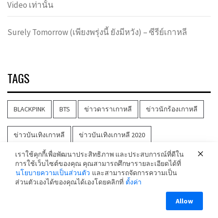
Video เท่านั้น
Surely Tomorrow (เพียงพรุ่งนี้ ยังมีหวัง) – ซีรีย์เกาหลี
TAGS
BLACKPINK
BTS
ข่าวดาราเกาหลี
ข่าวนักร้องเกาหลี
ข่าวบันเทิงเกาหลี
ข่าวบันเทิงเกาหลี 2020
เราใช้คุกกี้เพื่อพัฒนาประสิทธิภาพ และประสบการณ์ที่ดีใน
ข่าวบันเทิงเกาหลี 2021
ข่าวบันเทิงเกาหลี 2022
การใช้เว็บไซต์ของคุณ คุณสามารถศึกษารายละเอียดได้ที่
นโยบายความเป็นส่วนตัว
และสามารถจัดการความเป็น
ส่วนตัวเองได้ของคุณได้เองโดยคลิกที่
ตั้งค่า
ข่าวบันเทิงเกาหลี 2023
ซีรีย์เกาหลี
ซีรีย์เกาหลี 2020
Allow
ซีรีย์เกาหลี 2021
ซีรีย์เกาหลี 2022
ซีรีย์เกาหลี 2023