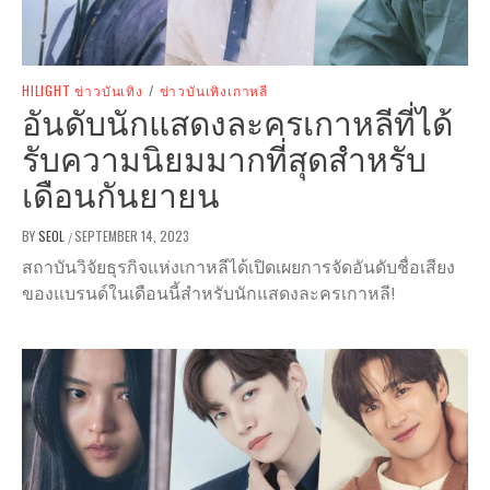
HILIGHT ข่าวบันเทิง
/
ข่าวบันเทิงเกาหลี
อันดับนักแสดงละครเกาหลีที่ได้
รับความนิยมมากที่สุดสำหรับ
เดือนกันยายน
BY
SEOL
SEPTEMBER 14, 2023
/
สถาบันวิจัยธุรกิจแห่งเกาหลีได้เปิดเผยการจัดอันดับชื่อเสียง
ของแบรนด์ในเดือนนี้สำหรับนักแสดงละครเกาหลี!