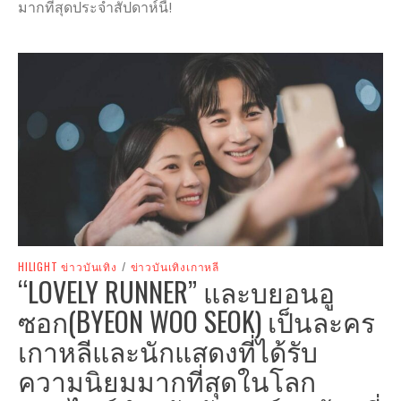
มากที่สุดประจำสัปดาห์นี้!
HILIGHT ข่าวบันเทิง
/
ข่าวบันเทิงเกาหลี
“LOVELY RUNNER” และบยอนอู
ซอก(BYEON WOO SEOK) เป็นละคร
เกาหลีและนักแสดงที่ได้รับ
ความนิยมมากที่สุดในโลก