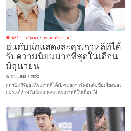
HILIGHT ข่าวบันเทิง
/
ข่าวบันเทิงเกาหลี
อันดับนักแสดงละครเกาหลีที่ได้
รับความนิยมมากที่สุดในเดือน
มิถุนายน
BY
SEOL
JUNE 7, 2023
/
สถาบันวิจัยธุรกิจเกาหลีได้เปิดเผยการจัดอันดับชื่อเสียงของ
แบรนด์สำหรับนักแสดงละครเกาหลีในเดือนนี้!