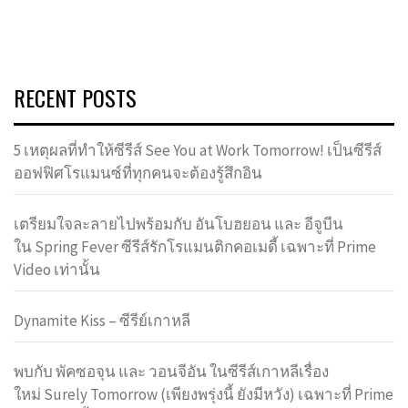
RECENT POSTS
5 เหตุผลที่ทำให้ซีรีส์ See You at Work Tomorrow! เป็นซีรีส์
ออฟฟิศโรแมนซ์ที่ทุกคนจะต้องรู้สึกอิน
เตรียมใจละลายไปพร้อมกับ อันโบฮยอน และ อีจูบีน
ใน Spring Fever ซีรีส์รักโรแมนติกคอเมดี้ เฉพาะที่ Prime
Video เท่านั้น
Dynamite Kiss – ซีรีย์เกาหลี
พบกับ พัคซอจุน และ วอนจีอัน ในซีรีส์เกาหลีเรื่อง
ใหม่ Surely Tomorrow (เพียงพรุ่งนี้ ยังมีหวัง) เฉพาะที่ Prime