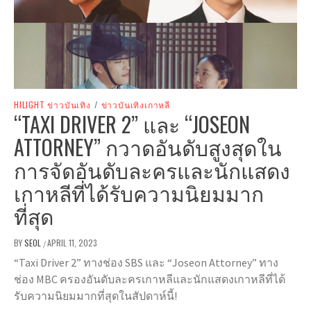
HILIGHT ข่าวบันเทิง
/
ข่าวบันเทิงเกาหลี
“TAXI DRIVER 2” และ “JOSEON
ATTORNEY” กวาดอันดับสูงสุดใน
การจัดอันดับละครและนักแสดง
เกาหลีที่ได้รับความนิยมมาก
ที่สุด
BY
SEOL
APRIL 11, 2023
/
“Taxi Driver 2” ทางช่อง SBS และ “Joseon Attorney” ทาง
ช่อง MBC ครองอันดับละครเกาหลีและนักแสดงเกาหลีที่ได้
รับความนิยมมากที่สุดในสัปดาห์นี้!