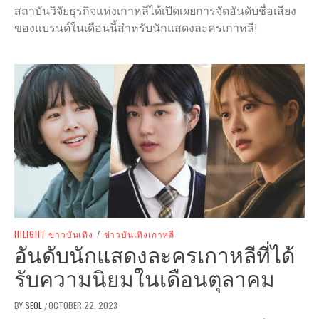
สถาบันวิจัยธุรกิจแห่งเกาหลีได้เปิดเผยการจัดอันดับชื่อเสียง
ของแบรนด์ในเดือนนี้สำหรับนักแสดงละครเกาหลี!
HILIGHT ข่าวบันเทิง
/
ข่าวบันเทิงเกาหลี
อันดับนักแสดงละครเกาหลีที่ได้
รับความนิยมในเดือนตุลาคม
BY
SEOL
OCTOBER 22, 2023
/