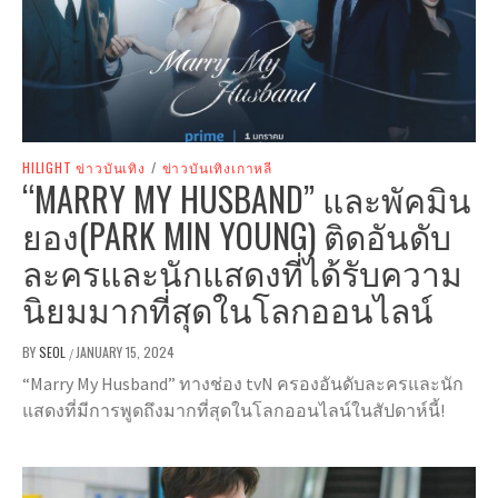
HILIGHT ข่าวบันเทิง
/
ข่าวบันเทิงเกาหลี
“MARRY MY HUSBAND” และพัคมิน
ยอง(PARK MIN YOUNG) ติดอันดับ
ละครและนักแสดงที่ได้รับความ
นิยมมากที่สุดในโลกออนไลน์
BY
SEOL
JANUARY 15, 2024
/
“Marry My Husband” ทางช่อง tvN ครองอันดับละครและนัก
แสดงที่มีการพูดถึงมากที่สุดในโลกออนไลน์ในสัปดาห์นี้!