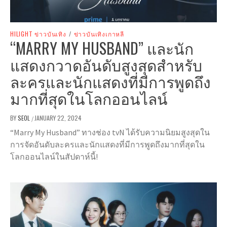
HILIGHT ข่าวบันเทิง
/
ข่าวบันเทิงเกาหลี
“MARRY MY HUSBAND” และนัก
แสดงกวาดอันดับสูงสุดสำหรับ
ละครและนักแสดงที่มีการพูดถึง
มากที่สุดในโลกออนไลน์
BY
SEOL
JANUARY 22, 2024
/
“Marry My Husband” ทางช่อง tvN ได้รับความนิยมสูงสุดใน
การจัดอันดับละครและนักแสดงที่มีการพูดถึงมากที่สุดใน
โลกออนไลน์ในสัปดาห์นี้!