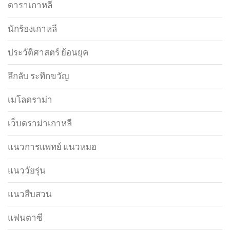
ดาราเกาหลี
นักร้องเกาหลี
ประวัติศาสตร์ ย้อนยุค
ลึกลับ ระทึกขวัญ
เมโลดราม่า
เว็บดราม่าเกาหลี
แนวการแพทย์ แนวหมอ
แนววัยรุ่น
แนวสืบสวน
แฟนตาซี