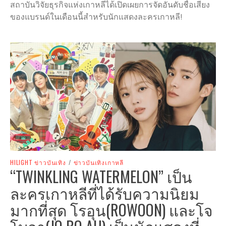
สถาบันวิจัยธุรกิจแห่งเกาหลีได้เปิดเผยการจัดอันดับชื่อเสียง
ของแบรนด์ในเดือนนี้สำหรับนักแสดงละครเกาหลี!
HILIGHT ข่าวบันเทิง
/
ข่าวบันเทิงเกาหลี
“TWINKLING WATERMELON” เป็น
ละครเกาหลีที่ได้รับความนิยม
มากที่สุด โรอุน(ROWOON) และโจ