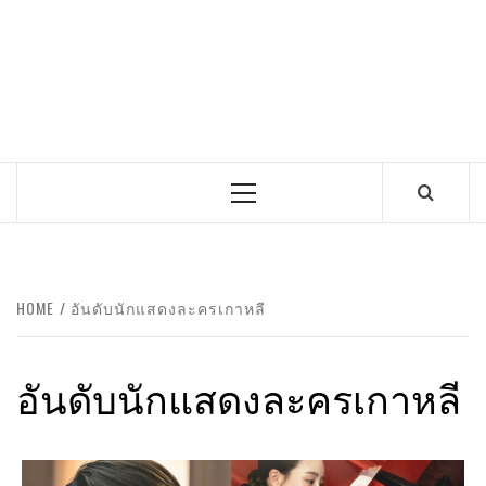
Primary
Menu
HOME
อันดับนักแสดงละครเกาหลี
อันดับนักแสดงละครเกาหลี