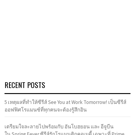
RECENT POSTS
5 เหตุผลที่ทำให้ซีรีส์ See You at Work Tomorrow! เป็นซีรีส์
ออฟฟิศโรแมนซ์ที่ทุกคนจะต้องรู้สึกอิน
เตรียมใจละลายไปพร้อมกับ อันโบฮยอน และ อีจูบีน
ใน Spring Fever ซีรีส์รักโรแมนติกคอเมดี้ เฉพาะที่ Prime