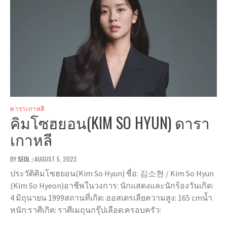
ดาราเกาหลี
คิมโซฮยอน(KIM SO HYUN) ดารา
เกาหลี
BY
SEOL
AUGUST 5, 2023
/
ประวัติคิมโซฮยอน(Kim So Hyun) ชื่อ: 김소현 / Kim So Hyun
(Kim So Hyeon)อาชีพในวงการ: นักแสดงและนักร้องวันเกิด:
4 มิถุนายน 1999สถานที่เกิด: ออสเตรเลียความสูง: 165 cmน้ำ
หนัก:ราศีเกิด: ราศีเมถุนกรุ๊ปเลือด:ครอบครัว: