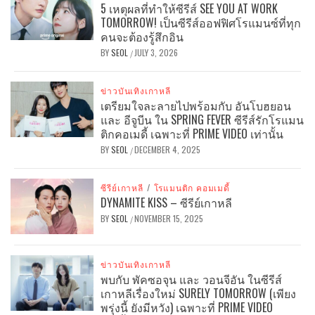
5 เหตุผลที่ทำให้ซีรีส์ SEE YOU AT WORK
TOMORROW! เป็นซีรีส์ออฟฟิศโรแมนซ์ที่ทุก
คนจะต้องรู้สึกอิน
BY
SEOL
JULY 3, 2026
/
ข่าวบันเทิงเกาหลี
เตรียมใจละลายไปพร้อมกับ อันโบฮยอน
และ อีจูบีน ใน SPRING FEVER ซีรีส์รักโรแมน
ติกคอเมดี้ เฉพาะที่ PRIME VIDEO เท่านั้น
BY
SEOL
DECEMBER 4, 2025
/
ซีรีย์เกาหลี
/
โรแมนติก คอมเมดี้
DYNAMITE KISS – ซีรีย์เกาหลี
BY
SEOL
NOVEMBER 15, 2025
/
ข่าวบันเทิงเกาหลี
พบกับ พัคซอจุน และ วอนจีอัน ในซีรีส์
เกาหลีเรื่องใหม่ SURELY TOMORROW (เพียง
พรุ่งนี้ ยังมีหวัง) เฉพาะที่ PRIME VIDEO