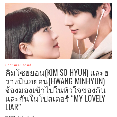
ข่าวบันเทิงเกาหลี
คิมโซฮยอน(KIM SO HYUN) และฮ
วางมินฮยอน(HWANG MINHYUN)
จ้องมองเข้าไปในหัวใจของกัน
และกันในโปสเตอร์ “MY LOVELY
LIAR”
BY
SEOL
JULY 5, 2023