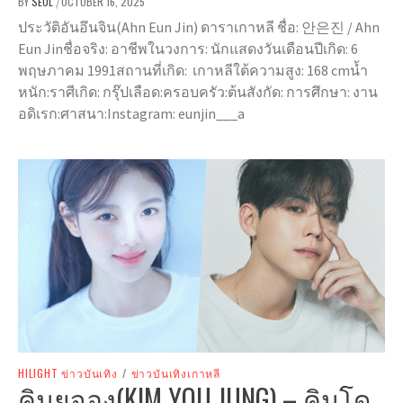
BY
SEOL
OCTOBER 16, 2025
/
ประวัติอันอึนจิน(Ahn Eun Jin) ดาราเกาหลี ชื่อ: 안은진 / Ahn
Eun Jinชื่อจริง: อาชีพในวงการ: นักแสดงวันเดือนปีเกิด: 6
พฤษภาคม 1991สถานที่เกิด: เกาหลีใต้ความสูง: 168 cmน้ำ
หนัก:ราศีเกิด: กรุ๊ปเลือด:ครอบครัว:ต้นสังกัด: การศึกษา: งาน
อดิเรก:ศาสนา:Instagram: eunjin___a
HILIGHT ข่าวบันเทิง
/
ข่าวบันเทิงเกาหลี
คิมยูจอง(KIM YOU JUNG) – คิมโด