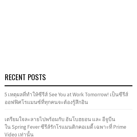
RECENT POSTS
5 เหตุผลที่ทำให้ซีรีส์ See You at Work Tomorrow! เป็นซีรีส์
ออฟฟิศโรแมนซ์ที่ทุกคนจะต้องรู้สึกอิน
เตรียมใจละลายไปพร้อมกับ อันโบฮยอน และ อีจูบีน
ใน Spring Fever ซีรีส์รักโรแมนติกคอเมดี้ เฉพาะที่ Prime
Video เท่านั้น