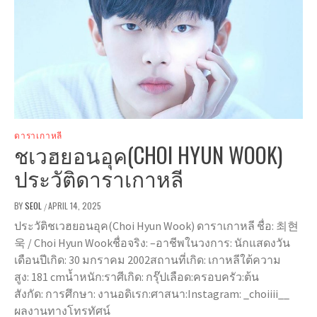
ดาราเกาหลี
ชเวฮยอนอุค(CHOI HYUN WOOK)
ประวัติดาราเกาหลี
BY
SEOL
APRIL 14, 2025
/
ประวัติชเวฮยอนอุค(Choi Hyun Wook) ดาราเกาหลี ชื่อ: 최현
욱 / Choi Hyun Wookชื่อจริง: –อาชีพในวงการ: นักแสดงวัน
เดือนปีเกิด: 30 มกราคม 2002สถานที่เกิด: เกาหลีใต้ความ
สูง: 181 cmน้ำหนัก:ราศีเกิด: กรุ๊ปเลือด:ครอบครัว:ต้น
สังกัด: การศึกษา: งานอดิเรก:ศาสนา:Instagram: _choiiii__
ผลงานทางโทรทัศน์