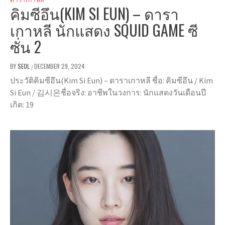
คิมซีอึน(KIM SI EUN) – ดารา
เกาหลี นักแสดง SQUID GAME ซี
ซั่น 2
BY
SEOL
DECEMBER 29, 2024
/
ประวัติคิมซีอึน(Kim Si Eun) – ดาราเกาหลี ชื่อ: คิมซีอึน / Kim
Si Eun / 김시은ชื่อจริง: อาชีพในวงการ: นักแสดงวันเดือนปี
เกิด: 19