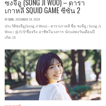
ซงจีอู (SONG JI WOO) – ดารา
เกาหลี SQUID GAME ซีซั่น 2
BY
SEOL
DECEMBER 29, 2024
/
ประวัติซงจีอู(Song Ji Woo) – ดาราเกาหลี ชื่อ: ซงจีอู / Song Ji
Woo / 송지우ชื่อจริง: อาชีพในวงการ: นักแสดงวันเดือนปี
เกิด: 15
ดาราเกาหลี