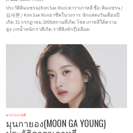
ประวัติคิมแซรน(Kim Sae Ron) ดาราเกาหลี ชื่อ: คิมแซรน /
김새론 / Kim Sae Ronอาชีพในวงการ: นักแสดงวันเดือนปี
เกิด: 31 กรกฏาคม 2000สถานที่เกิด: โซล เกาหลีใต้ความ
สูง: cmน้ำหนัก:ราศีเกิด: ราศีสิงห์กรุ๊ปเลือด:
ดาราเกาหลี
มุนกายอง(MOON GA YOUNG)
ประวัติดาราเกาหลี