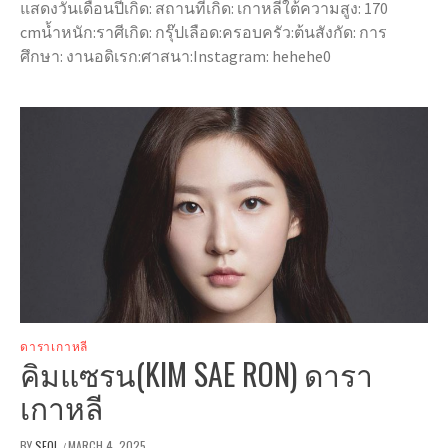
แสดงวันเดือนปีเกิด: สถานที่เกิด: เกาหลีใต้ความสูง: 170
cmน้ำหนัก:ราศีเกิด: กรุ๊ปเลือด:ครอบครัว:ต้นสังกัด: การ
ศึกษา: งานอดิเรก:ศาสนา:Instagram: hehehe0
ดาราเกาหลี
คิมแซรน(KIM SAE RON) ดารา
เกาหลี
BY
SEOL
MARCH 4, 2025
/