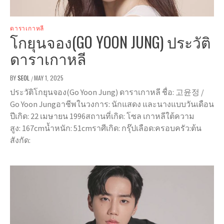
ดาราเกาหลี
โกยุนจอง(GO YOON JUNG) ประวัติ
ดาราเกาหลี
BY
SEOL
MAY 1, 2025
/
ประวัติโกยุนจอง(Go Yoon Jung) ดาราเกาหลี ชื่อ: 고윤정 /
Go Yoon Jungอาชีพในวงการ: นักแสดง และนางแบบวันเดือน
ปีเกิด: 22 เมษายน 1996สถานที่เกิด: โซล เกาหลีใต้ความ
สูง: 167cmน้ำหนัก: 51cmราศีเกิด: กรุ๊ปเลือด:ครอบครัว:ต้น
สังกัด: