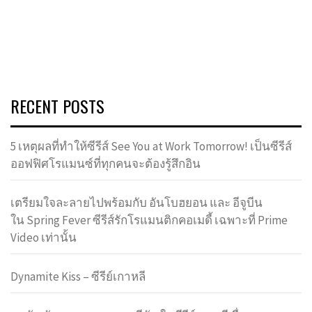
RECENT POSTS
5 เหตุผลที่ทำให้ซีรีส์ See You at Work Tomorrow! เป็นซีรีส์
ออฟฟิศโรแมนซ์ที่ทุกคนจะต้องรู้สึกอิน
เตรียมใจละลายไปพร้อมกับ อันโบฮยอน และ อีจูบีน
ใน Spring Fever ซีรีส์รักโรแมนติกคอเมดี้ เฉพาะที่ Prime
Video เท่านั้น
Dynamite Kiss – ซีรีย์เกาหลี