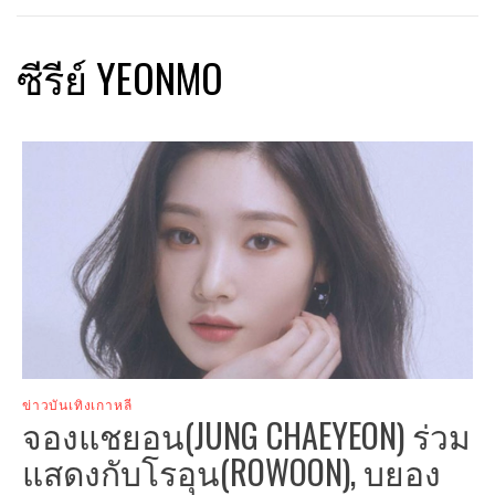
ซีรีย์ YEONMO
ข่าวบันเทิงเกาหลี
จองแชยอน(JUNG CHAEYEON) ร่วม
แสดงกับโรอุน(ROWOON), บยอง