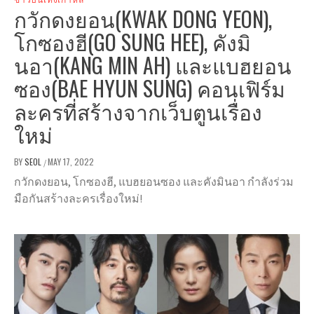
กวักดงยอน(KWAK DONG YEON),
โกซองฮี(GO SUNG HEE), คังมิ
นอา(KANG MIN AH) และแบฮยอน
ซอง(BAE HYUN SUNG) คอนเฟิร์ม
ละครที่สร้างจากเว็บตูนเรื่อง
ใหม่
BY
SEOL
MAY 17, 2022
/
กวักดงยอน, โกซองฮี, แบฮยอนซอง และคังมินอา กำลังร่วม
มือกันสร้างละครเรื่องใหม่!