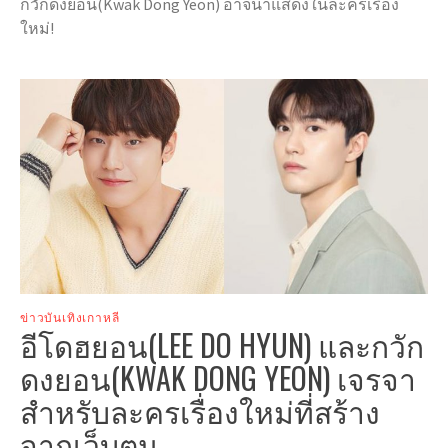
กวักดงยอน(Kwak Dong Yeon) อาจนำแสดงในละครเรื่อง
ใหม่!
ข่าวบันเทิงเกาหลี
อีโดฮยอน(LEE DO HYUN) และกวัก
ดงยอน(KWAK DONG YEON) เจรจา
สำหรับละครเรื่องใหม่ที่สร้าง
จากเว็บตูน