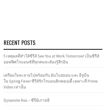
RECENT POSTS
5 เหตุผลที่ทำให้ซีรีส์ See You at Work Tomorrow! เป็นซีรีส์
ออฟฟิศโรแมนซ์ที่ทุกคนจะต้องรู้สึกอิน
เตรียมใจละลายไปพร้อมกับ อันโบฮยอน และ อีจูบีน
ใน Spring Fever ซีรีส์รักโรแมนติกคอเมดี้ เฉพาะที่ Prime
Video เท่านั้น
Dynamite Kiss – ซีรีย์เกาหลี