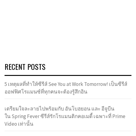
RECENT POSTS
5 เหตุผลที่ทำให้ซีรีส์ See You at Work Tomorrow! เป็นซีรีส์
ออฟฟิศโรแมนซ์ที่ทุกคนจะต้องรู้สึกอิน
เตรียมใจละลายไปพร้อมกับ อันโบฮยอน และ อีจูบีน
ใน Spring Fever ซีรีส์รักโรแมนติกคอเมดี้ เฉพาะที่ Prime
Video เท่านั้น