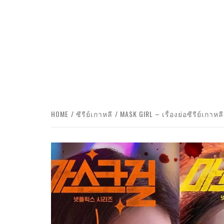
HOME
ซีรีย์เกาหลี
MASK GIRL – เรื่องย่อซีรีย์เกาหล