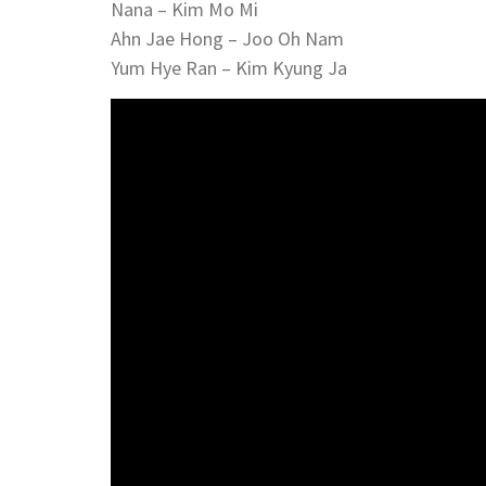
Nana – Kim Mo Mi
Ahn Jae Hong – Joo Oh Nam
Yum Hye Ran – Kim Kyung Ja