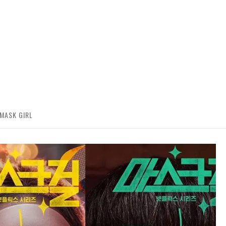
ีMASK GIRL