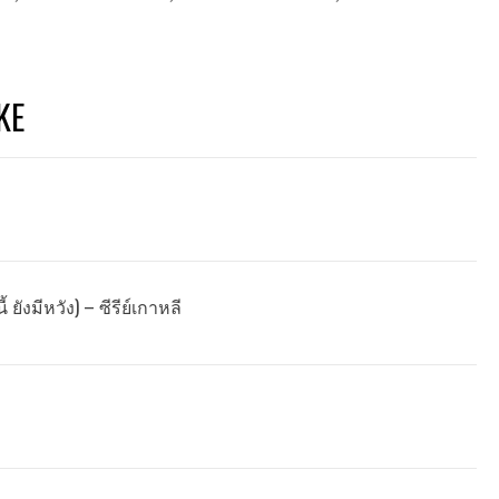
KE
 ยังมีหวัง) – ซีรีย์เกาหลี