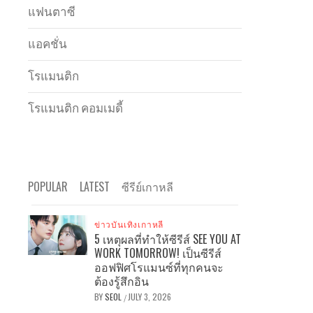
แฟนตาซี
แอคชั่น
โรแมนติก
โรแมนติก คอมเมดี้
POPULAR
LATEST
ซีรีย์เกาหลี
ข่าวบันเทิงเกาหลี
5 เหตุผลที่ทำให้ซีรีส์ SEE YOU AT
WORK TOMORROW! เป็นซีรีส์
ออฟฟิศโรแมนซ์ที่ทุกคนจะ
ต้องรู้สึกอิน
BY
SEOL
JULY 3, 2026
/