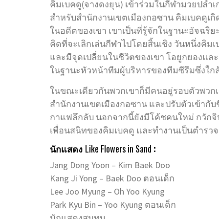
คิมเบคดู(จางดงยุน) เข้าร่วมในกีฬามวยปล้ำเ
สำหรับสำนักงานเขตเมืองกอซาน คิมเบคดูเกิ
ในอดีตของเขา เขาเป็นที่รู้จักในฐานะอัจฉริยะ
คิดที่จะเลิกเล่นกีฬาไปโดยสิ้นเชิง วันหนึ่งคิ
และมีจุดเปลี่ยนในชีวิตของเขา โอยูกยองแล
ในฐานะหัวหน้าทีมผู้บริหารของทีมซีรึมซึ่งใกล
ในขณะเดียวกันพวกเขาก็มีคนอยู่รอบตัวพวกเขาเ
สำนักงานเขตเมืองกอซาน และปรับตัวเข้ากับชีวิตท
กาแฟลึกลับ นอกจากนี้ยังมีโค้ชคนใหม่ กวักจินซ
เพื่อนสนิทของคิมเบคดู และทำงานเป็นตำรวจ
นักแสดง
Like Flowers in Sand
:
Jang Dong Yoon – Kim Baek Doo
Kang Ji Yong – Baek Doo ตอนเด็ก
Lee Joo Myung – Oh Yoo Kyung
Park Kyu Bin – Yoo Kyung ตอนเด็ก
นักแสดงสมทบ