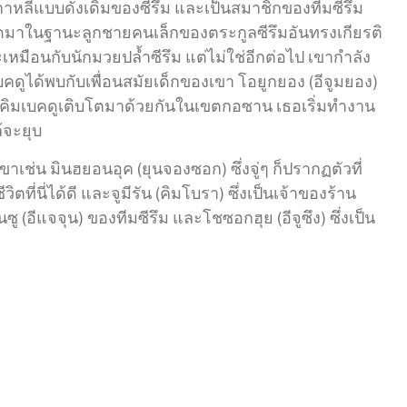
กาหลีแบบดั้งเดิมของซีรึม และเป็นสมาชิกของทีมซีรึม
ดมาในฐานะลูกชายคนเล็กของตระกูลซีรึมอันทรงเกียรติ
เหมือนกับนักมวยปล้ำซีรึม แต่ไม่ใช่อีกต่อไป เขากำลัง
มเบคดูได้พบกับเพื่อนสมัยเด็กของเขา โอยูกยอง (อีจูมยอง)
ะคิมเบคดูเติบโตมาด้วยกันในเขตกอซาน เธอเริ่มทำงาน
้จะยุบ
ช่น มินฮยอนอุค (ยุนจองซอก) ซึ่งจู่ๆ ก็ปรากฏตัวที่
ี่นี่ได้ดี และจูมีรัน (คิมโบรา) ซึ่งเป็นเจ้าของร้าน
ู (อีแจจุน) ของทีมซีรึม และโชซอกฮุย (อีจูซึง) ซึ่งเป็น