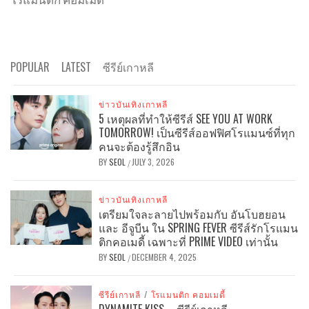
POPULAR
LATEST
ซีรีย์เกาหลี
ข่าวบันเทิงเกาหลี
5 เหตุผลที่ทำให้ซีรีส์ SEE YOU AT WORK
TOMORROW! เป็นซีรีส์ออฟฟิศโรแมนซ์ที่ทุก
คนจะต้องรู้สึกอิน
BY
SEOL
JULY 3, 2026
/
ข่าวบันเทิงเกาหลี
เตรียมใจละลายไปพร้อมกับ อันโบฮยอน
และ อีจูบีน ใน SPRING FEVER ซีรีส์รักโรแมน
ติกคอเมดี้ เฉพาะที่ PRIME VIDEO เท่านั้น
BY
SEOL
DECEMBER 4, 2025
/
ซีรีย์เกาหลี
/
โรแมนติก คอมเมดี้
DYNAMITE KISS – ซีรีย์เกาหลี