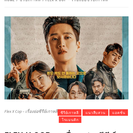
Flex X Cop – เรื่องย่อซีรีย์เกาหลี
ซีรีย์เกาหลี
แนวสืบสวน
แอคชั่น
โรแมนติก