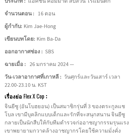
ประเภท :
แอคชั่น คอมมาดี้ สืบสวน โรแมนติก
จำนวนตอน :
16 ตอน
ผู้กำกับ:
Kim Jae-Hong
เขียนบทโดย:
Kim Ba-Da
ออกอากาศช่อง :
SBS
ฉายเมื่อ :
26 มกราคม 2024 —
วัน-เวลาอากาศที่เกาหลี :
วันศุกร์และวันเสาร์ เวลา
22.00-23.10 น. KST
เรื่องย่อ
Flex X Cop
:
จินยีซู (อันโบฮยอน) เป็นสมาชิกรุ่นที่ 3 ของตระกูลแช
โบล เขามีบุคลิกแบบเด็กและรักที่จะสนุกสนาน จินยีซู
กลายเป็นนักสืบให้กับทีมตำรวจก่ออาชญากรรมรุนแรง
เขาพยายามกวาดล้างอาชญากรโดยใช้ความมั่งคั่ง