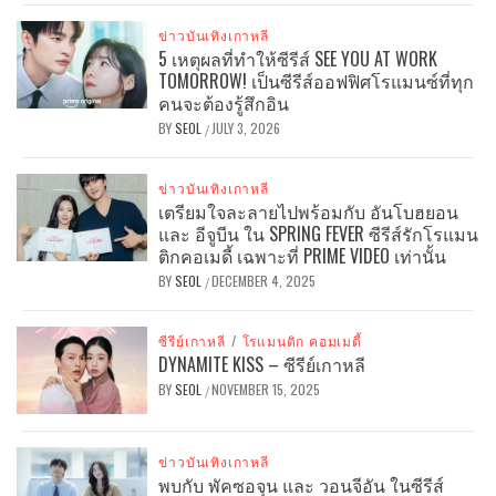
ข่าวบันเทิงเกาหลี
5 เหตุผลที่ทำให้ซีรีส์ SEE YOU AT WORK
TOMORROW! เป็นซีรีส์ออฟฟิศโรแมนซ์ที่ทุก
คนจะต้องรู้สึกอิน
BY
SEOL
JULY 3, 2026
/
ข่าวบันเทิงเกาหลี
เตรียมใจละลายไปพร้อมกับ อันโบฮยอน
และ อีจูบีน ใน SPRING FEVER ซีรีส์รักโรแมน
ติกคอเมดี้ เฉพาะที่ PRIME VIDEO เท่านั้น
BY
SEOL
DECEMBER 4, 2025
/
ซีรีย์เกาหลี
/
โรแมนติก คอมเมดี้
DYNAMITE KISS – ซีรีย์เกาหลี
BY
SEOL
NOVEMBER 15, 2025
/
ข่าวบันเทิงเกาหลี
พบกับ พัคซอจุน และ วอนจีอัน ในซีรีส์