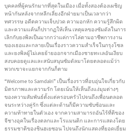
บุคคลที่ผู้คนรักมากที่สุดในเมือง เมื่อทั้งสองต้องเผชิญ
หน้ากันหลังจากหลีกเลี่ยงอีกฝ่ายมาเป็นเวลากว่า
ทศวรรษ อดีตความเจ็บปวด ความอกหัก ความรู้สึกผิด
และความแค้นก็ปรากฏให้เห็น เหตุผลของซัมดัลในการ
เลิกกับยงพิลเป็นมากกว่าแค่การไล่ตามอาชีพการงาน
ของเธอและกลายเป็นเรื่องราวความสำเร็จในกรุงโซล
และยงพิลผู้ไม่เคยย้ายออกจากเมืองชายทะเลอันเงียบ
สงบคอยดูแลและสนับสนุนซัมดัลมาโดยตลอดแม้ว่า
พวกเขาจะแยกจากกันก็ตาม
“Welcome to Samdalri” เป็นเรื่องราวที่อบอุ่นใจเกี่ยวกับ
มิตรภาพและความรัก โดยเน้นให้เห็นถึงแง่มุมต่างๆ
ของความสัมพันธ์ตั้งแต่ครอบครัวไปจนถึงเพื่อนตลอด
จนระหว่างคู่รัก ซึ่งแต่ละด้านก็มีความซับซ้อนและ
ความท้าทายในตัวเอง จากความสามารถอันไร้ที่ติของ
จีชางอุคในเรื่องตลกและโรแมนติก และการแสดงโดย
ธรรมชาติของชินฮเยซอน ไปจนถึงนักแสดงที่ยอดเยี่ยม