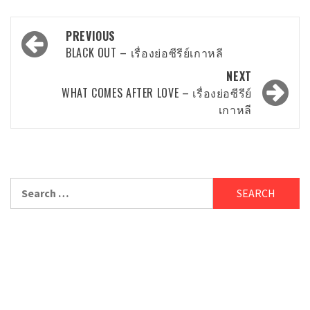
Post
PREVIOUS
navigation
BLACK OUT – เรื่องย่อซีรีย์เกาหลี
NEXT
WHAT COMES AFTER LOVE – เรื่องย่อซีรีย์
เกาหลี
Search
for: