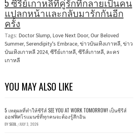
5 ซีรีย์เกาหลีที่คู่รักที่กลายเป็นคน
แปลกหน้าและกลับมารักกันอีก
ครั้ง
Tags:
Doctor Slump
,
Love Next Door
,
Our Beloved
Summer
,
Serendipity’s Embrace
,
ข่าวบันเทิงเกาหลี
,
ข่าว
บันเทิงเกาหลี 2024
,
ซีรีย์เกาหลี
,
ซีรีส์เกาหลี
,
ละคร
เกาหลี
YOU MAY ALSO LIKE
5 เหตุผลที่ทำให้ซีรีส์ SEE YOU AT WORK TOMORROW! เป็นซีรีส์
ออฟฟิศโรแมนซ์ที่ทุกคนจะต้องรู้สึกอิน
BY
SEOL
JULY 3, 2026
/