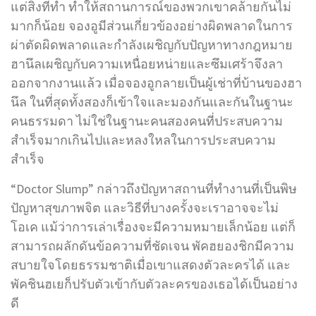
แต่สิ่งที่ทำ ทำให้สถานการณ์ของพวกเขาคล้ายกันไม่
มากก็น้อย จองอูมีส่วนเกี่ยวข้องอย่างผิดพลาดในการ
ผ่าตัดผิดพลาดและกำลังเผชิญกับปัญหาทางกฎหมาย
ฮานึลเผชิญกับความเหนื่อยหน่ายและซึมเศร้าจึงลา
ออกจากงานแล้ว เมื่อจองอูกลายเป็นผู้เช่าที่บ้านของฮา
นึล ในที่สุดทั้งสองก็เข้าใจและมองกันและกันในฐานะ
คนธรรมดา ไม่ใช่ในฐานะคนสองคนที่ประสบความ
สำเร็จมากเกินไปและหลงใหลในการประสบความ
สำเร็จ
“Doctor Slump” กล่าวถึงปัญหาสถานที่ทำงานที่เป็นพิษ
ปัญหาสุขภาพจิต และวิธีที่บางครั้งจะเราอาจจะไม่
โอเค แม้ว่าการเล่าเรื่องจะมีความหมายเล็กน้อย แต่ก็
สามารถผลักดันข้อความที่ชัดเจน พัคฮยองชิกมีความ
สบายใจโดยธรรมชาติเมื่อเขาแสดงตัวละครได้ และ
พัคชินฮเยก็ปรับตัวเข้ากับตัวละครของเธอได้เป็นอย่าง
ดี