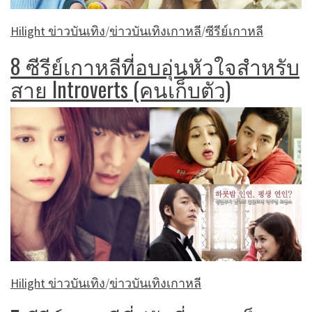
Hilight ข่าวบันเทิง
/
ข่าวบันเทิงเกาหลี
/
ซีรีย์เกาหลี
8 ซีรีย์เกาหลีที่อบอุ่นหัวใจสำหรับ
สาย Introverts (คนเก็บตัว)
Hilight ข่าวบันเทิง
/
ข่าวบันเทิงเกาหลี