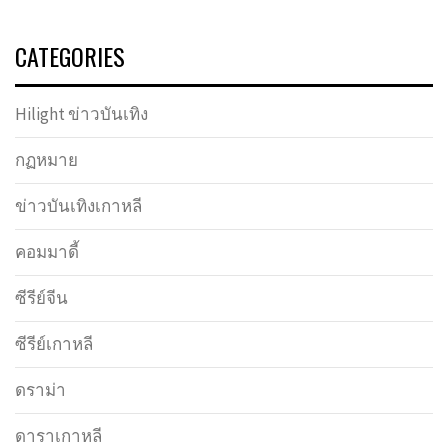
CATEGORIES
Hilight ข่าวบันเทิง
กฏหมาย
ข่าวบันเทิงเกาหลี
คอมมาดี้
ซีรีย์จีน
ซีรีย์เกาหลี
ดราม่า
ดาราเกาหลี