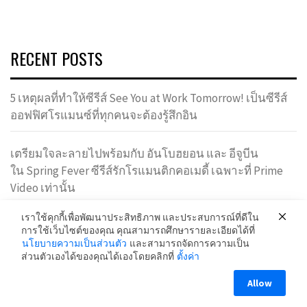
RECENT POSTS
5 เหตุผลที่ทำให้ซีรีส์ See You at Work Tomorrow! เป็นซีรีส์
ออฟฟิศโรแมนซ์ที่ทุกคนจะต้องรู้สึกอิน
เตรียมใจละลายไปพร้อมกับ อันโบฮยอน และ อีจูบีน
ใน Spring Fever ซีรีส์รักโรแมนติกคอเมดี้ เฉพาะที่ Prime
Video เท่านั้น
เราใช้คุกกี้เพื่อพัฒนาประสิทธิภาพ และประสบการณ์ที่ดีใน
Dynamite Kiss – ซีรีย์เกาหลี
การใช้เว็บไซต์ของคุณ คุณสามารถศึกษารายละเอียดได้ที่
นโยบายความเป็นส่วนตัว
และสามารถจัดการความเป็น
ส่วนตัวเองได้ของคุณได้เองโดยคลิกที่
ตั้งค่า
พบกับ พัคซอจุน และ วอนจีอัน ในซีรีส์เกาหลีเรื่อง
ใหม่ Surely Tomorrow (เพียงพรุ่งนี้ ยังมีหวัง) เฉพาะที่ Prime
Allow
Video เท่านั้น