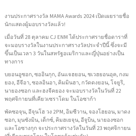
งานประกาศรางวัล MAMA Awards 2024 เปิดเผยรายชื่อ
นักแสดงผู้มอบรางวัลแล้ว!
เมื่อวันที่ 28 ตุลาคม CJ ENM ได้ประกาศรายชื่อดาราที่
จะมอบรางวัลในงานประกาศรางวัลประจำปีนี้ ซึ่งจะมี
ขึ้นเป็นเวลา 3 วันในสหรัฐอเมริกาและญี่ปุ่นอย่างเป็น
ทางการ
บยอนอูซอก, ซออินกุก, อันแจฮยอน, ชเวฮยอนอุค, กงม
ยอง, อีจีอา, ซอลอินอา, คิมมินฮา, กวัดดงยอน, โจยูริ,
นายองซอก และฮงจีคยอง จะมอบรางวัลในวันที่ 22
พฤศจิกายนที่เคียวเซราโดม ในโอซาก้า
พัคซอจุน, อีจุนโฮ วง 2PM, อิมซีวาน, จองโฮยอน, มาดง
ซอก, มุนซังมิน, เด็กซ์, คิมฮเยจุน, อีจูบิน, นายองซอก
และโอซางกุก จะประกาศรางวัลในวันที่ 23 พฤศจิกายน