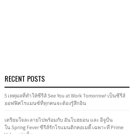
RECENT POSTS
5 เหตุผลที่ทำให้ซีรีส์ See You at Work Tomorrow! เป็นซีรีส์
ออฟฟิศโรแมนซ์ที่ทุกคนจะต้องรู้สึกอิน
เตรียมใจละลายไปพร้อมกับ อันโบฮยอน และ อีจูบีน
ใน Spring Fever ซีรีส์รักโรแมนติกคอเมดี้ เฉพาะที่ Prime