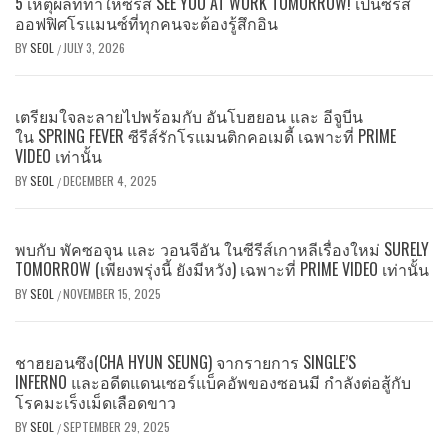
5 เหตุผลที่ทำให้ซีรีส์ SEE YOU AT WORK TOMORROW! เป็นซีรีส์
ออฟฟิศโรแมนซ์ที่ทุกคนจะต้องรู้สึกอิน
BY
SEOL
JULY 3, 2026
/
เตรียมใจละลายไปพร้อมกับ อันโบฮยอน และ อีจูบีน
ใน SPRING FEVER ซีรีส์รักโรแมนติกคอเมดี้ เฉพาะที่ PRIME
VIDEO เท่านั้น
BY
SEOL
DECEMBER 4, 2025
/
พบกับ พัคซอจุน และ วอนจีอัน ในซีรีส์เกาหลีเรื่องใหม่ SURELY
TOMORROW (เพียงพรุ่งนี้ ยังมีหวัง) เฉพาะที่ PRIME VIDEO เท่านั้น
BY
SEOL
NOVEMBER 15, 2025
/
ชาฮยอนซึง(CHA HYUN SEUNG) จากรายการ SINGLE’S
INFERNO และอดีตแดนเซอร์แบ็คอัพของซอนมี กำลังต่อสู้กับ
โรคมะเร็งเม็ดเลือดขาว
BY
SEOL
SEPTEMBER 29, 2025
/