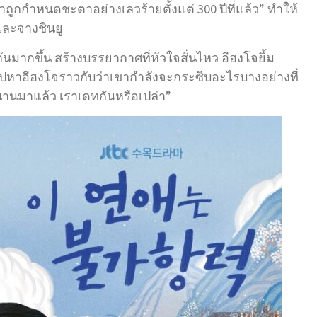
ถูกกำหนดชะตาอย่างเลวร้ายตั้งแต่ 300 ปีที่แล้ว” ทำให้
และจางชินยู
ันมากขึ้น สร้างบรรยากาศที่หัวใจสั่นไหว อีฮงโจยิ้ม
ปหาอีฮงโจราวกับว่าเขากำลังจะกระซิบอะไรบางอย่างที่
านมาแล้ว เราเดทกันหรือเปล่า”