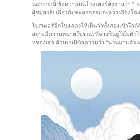
นอกจากนี้ ข้อความบนโปสเตอร์ยังอ่านว่า “เรา
ผู้ชมสงสัยเกี่ยวกับชะตากรรมระหว่างอีฮงโจ
โปสเตอร์อีกใบแสดงให้เห็นว่าทั้งสองเข้าใกล้ก
อย่างมีความหมายในขณะที่จางชินยูโน้มตัวไ
หูของเธอ ด้านบนมีข้อความว่า “นานมาแล้ว น