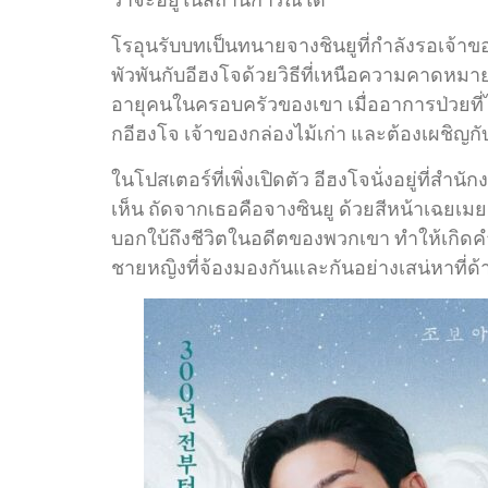
โรอุนรับบทเป็นทนายจางชินยูที่กำลังรอเจ้าข
พัวพันกับอีฮงโจด้วยวิธีที่เหนือความคาดห
อายุคนในครอบครัวของเขา เมื่ออาการป่วยที่
กอีฮงโจ เจ้าของกล่องไม้เก่า และต้องเผชิญกั
ในโปสเตอร์ที่เพิ่งเปิดตัว อีฮงโจนั่งอยู่ที
เห็น ถัดจากเธอคือจางซินยู ด้วยสีหน้าเฉยเมย 
บอกใบ้ถึงชีวิตในอดีตของพวกเขา ทำให้เกิดคำถ
ชายหญิงที่จ้องมองกันและกันอย่างเสน่หาที่ด