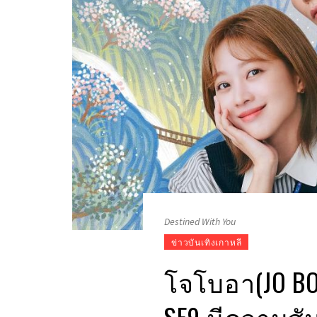
Destined With You
ข่าวบันเทิงเกาหลี
โจโบอา(JO BO
SF9 มีความสัม