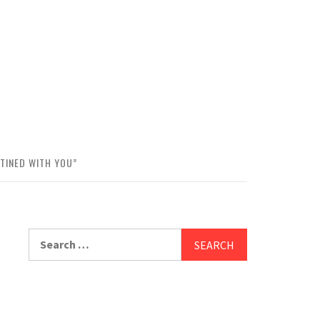
TINED WITH YOU”
Search
for: