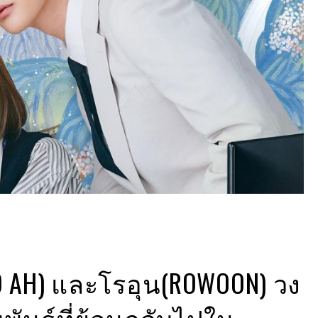
 AH) และโรอุน(ROWOON) วง
พันธ์ที่ย้อนกลับไปใน