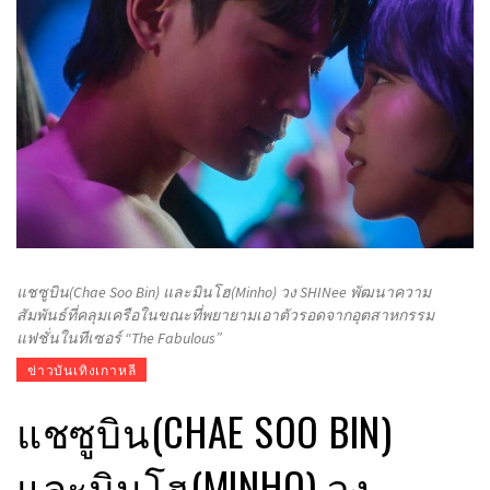
แชซูบิน(Chae Soo Bin) และมินโฮ(Minho) วง SHINee พัฒนาความ
สัมพันธ์ที่คลุมเครือในขณะที่พยายามเอาตัวรอดจากอุตสาหกรรม
แฟชั่นในทีเซอร์ “The Fabulous”
ข่าวบันเทิงเกาหลี
แชซูบิน(CHAE SOO BIN)
และมินโฮ(MINHO) วง