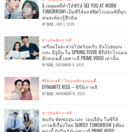
5 เหตุผลที่ทำให้ซีรีส์ SEE YOU AT WORK
TOMORROW! เป็นซีรีส์ออฟฟิศโรแมนซ์ที่ทุก
คนจะต้องรู้สึกอิน
BY
SEOL
JULY 3, 2026
/
ข่าวบันเทิงเกาหลี
เตรียมใจละลายไปพร้อมกับ อันโบฮยอน
และ อีจูบีน ใน SPRING FEVER ซีรีส์รักโรแมน
ติกคอเมดี้ เฉพาะที่ PRIME VIDEO เท่านั้น
BY
SEOL
DECEMBER 4, 2025
/
ซีรีย์เกาหลี
/
โรแมนติก คอมเมดี้
DYNAMITE KISS – ซีรีย์เกาหลี
BY
SEOL
NOVEMBER 15, 2025
/
ข่าวบันเทิงเกาหลี
พบกับ พัคซอจุน และ วอนจีอัน ในซีรีส์
เกาหลีเรื่องใหม่ SURELY TOMORROW (เพียง
พรุ่งนี้ ยังมีหวัง) เฉพาะที่ PRIME VIDEO