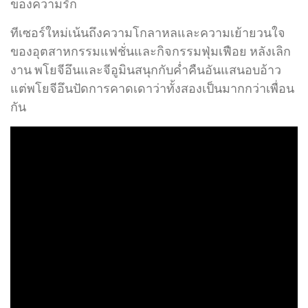
ของความรัก
ทีเซอร์ใหม่เน้นถึงความโกลาหลและความเย้ายวนใจ
ของอุตสาหกรรมแฟชั่นและกิจกรรมฟุ่มเฟือย หลังเลิก
งาน พโยจีอึนและจีอูมินสนุกกับค่ำคืนอันแสนอบอ้าว
แต่พโยจีอึนปัดการคาดเดาว่าทั้งสองเป็นมากกว่าเพื่อน
กัน