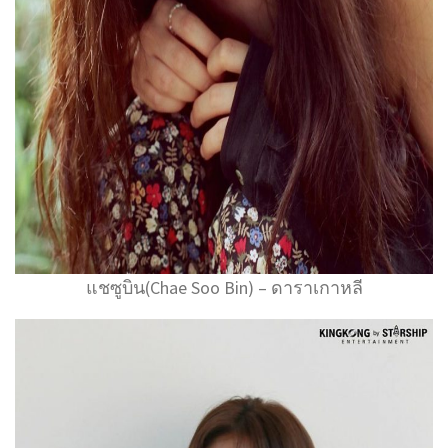
แชซูบิน(Chae Soo Bin) – ดาราเกาหลี