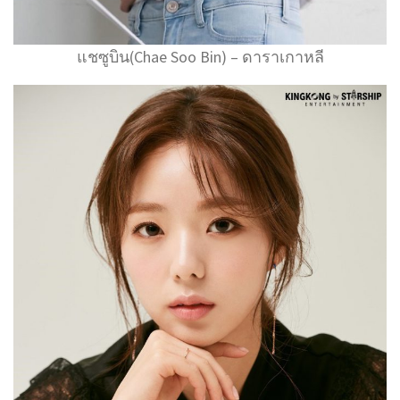
แชซูบิน(Chae Soo Bin) – ดาราเกาหลี