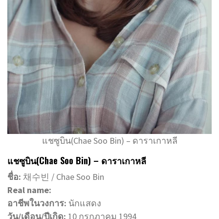
แชซูบิน(Chae Soo Bin) – ดาราเกาหลี
แชซูบิน(Chae Soo Bin) – ดาราเกาหลี
ชื่อ:
채수빈 / Chae Soo Bin
Real name:
อาชีพในวงการ:
นักแสดง
วัน/เดือน/ปีเกิด:
10 กรกฎาคม 1994