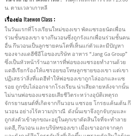
น. ตามเวลาเกาหลี
เรื่องย่อ
Itaewon Class
:
ในวันแรกที่โรงเรียนใหม่ของเขา พัคแซรอยนัดเพื่อน
ร่วมชั้นของเขา จางกึนวอนซึ่งถูกรังแกเพื่อนร่วมชั้นคน
อื่น กึนวอนเป็นลูกชายคนโตที่เห็นแก่ตัวและมีปัญหา
ของจางแดฮีซีอีโอของบริษัท อาหาร “Jang Ga Group”
ซึ่งเป็นหัวหน้าร้านอาหารที่พ่อของแซรอยทำงานด้วย
แดฮีเรียกร้องให้แซรอยขอโทษลูกชายของเขา แต่เขา
ปฏิเสธว่าสิ่งที่แดฮีทำให้พ่อของเขาถูกไล่ออกและแซ
รอย ถูกขับไล่ออกจากโรงเรียน น่าเสียดายหลังจากนั้น
ไม่นานพ่อของแซรอยเสียชีวิตระหว่างอุบัติเหตุรถ
จักรยานยนต์ที่เกิดจากกึนวอน แซรอย โกรธแค้นเต้น กึ
นวอน อย่างไร้ความปราณี ดังนั้นเขาจึงถูกจับกุมและ
ถูกส่งตัวเข้าคุกขณะอยู่ในคุกเขาตัดสินใจที่จะทำลาย
แดฮี, กึนวอน และบริษัทของเขา เมื่อเขาออกจากคุก
และยังคงรู้สึกโกรธกับสิ่งที่เกิดขึ้น แซรอยตัดสินใจย้าย