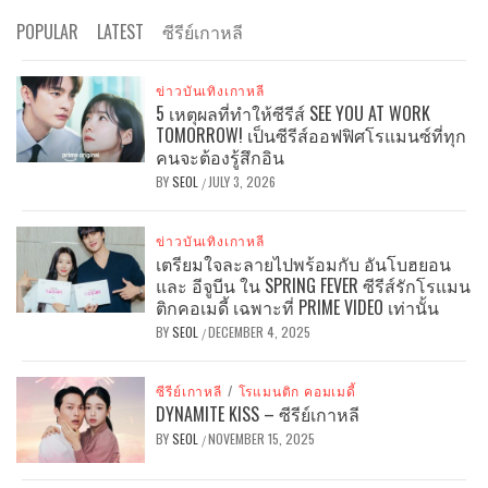
POPULAR
LATEST
ซีรีย์เกาหลี
ข่าวบันเทิงเกาหลี
5 เหตุผลที่ทำให้ซีรีส์ SEE YOU AT WORK
TOMORROW! เป็นซีรีส์ออฟฟิศโรแมนซ์ที่ทุก
คนจะต้องรู้สึกอิน
BY
SEOL
JULY 3, 2026
/
ข่าวบันเทิงเกาหลี
เตรียมใจละลายไปพร้อมกับ อันโบฮยอน
และ อีจูบีน ใน SPRING FEVER ซีรีส์รักโรแมน
ติกคอเมดี้ เฉพาะที่ PRIME VIDEO เท่านั้น
BY
SEOL
DECEMBER 4, 2025
/
ซีรีย์เกาหลี
/
โรแมนติก คอมเมดี้
DYNAMITE KISS – ซีรีย์เกาหลี
BY
SEOL
NOVEMBER 15, 2025
/