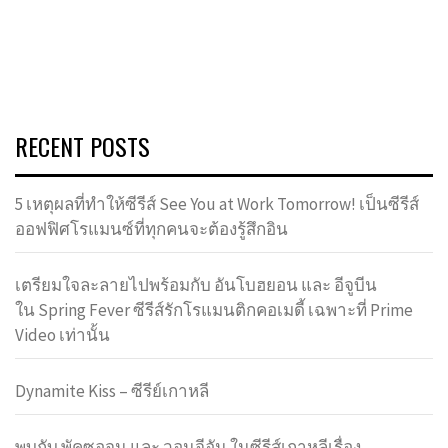
RECENT POSTS
5 เหตุผลที่ทำให้ซีรีส์ See You at Work Tomorrow! เป็นซีรีส์
ออฟฟิศโรแมนซ์ที่ทุกคนจะต้องรู้สึกอิน
เตรียมใจละลายไปพร้อมกับ อันโบฮยอน และ อีจูบีน
ใน Spring Fever ซีรีส์รักโรแมนติกคอเมดี้ เฉพาะที่ Prime
Video เท่านั้น
Dynamite Kiss – ซีรีย์เกาหลี
พบกับ พัคซอจุน และ วอนจีอัน ในซีรีส์เกาหลีเรื่อง