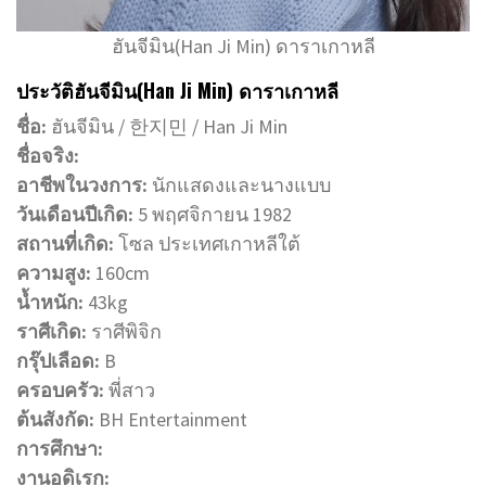
ฮันจีมิน(Han Ji Min) ดาราเกาหลี
ประวัติฮันจีมิน(Han Ji Min) ดาราเกาหลี
ชื่อ:
ฮันจีมิน / 한지민 / Han Ji Min
ชื่อจริง:
อาชีพในวงการ:
นักแสดงและนางแบบ
วันเดือนปีเกิด:
5 พฤศจิกายน 1982
สถานที่เกิด:
โซล ประเทศเกาหลีใต้
ความสูง:
160cm
น้ำหนัก:
43kg
ราศีเกิด:
ราศีพิจิก
กรุ๊ปเลือด:
B
ครอบครัว:
พี่สาว
ต้นสังกัด:
BH Entertainment
การศึกษา:
งานอดิเรก: