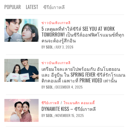
POPULAR
LATEST
ซีรีย์เกาหลี
ข่าวบันเทิงเกาหลี
5 เหตุผลที่ทำให้ซีรีส์ SEE YOU AT WORK
TOMORROW! เป็นซีรีส์ออฟฟิศโรแมนซ์ที่ทุก
คนจะต้องรู้สึกอิน
BY
SEOL
JULY 3, 2026
/
ข่าวบันเทิงเกาหลี
เตรียมใจละลายไปพร้อมกับ อันโบฮยอน
และ อีจูบีน ใน SPRING FEVER ซีรีส์รักโรแมน
ติกคอเมดี้ เฉพาะที่ PRIME VIDEO เท่านั้น
BY
SEOL
DECEMBER 4, 2025
/
ซีรีย์เกาหลี
/
โรแมนติก คอมเมดี้
DYNAMITE KISS – ซีรีย์เกาหลี
BY
SEOL
NOVEMBER 15, 2025
/