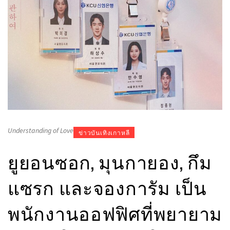
Understanding of Love
ข่าวบันเทิงเกาหลี
ยูยอนซอก, มุนกายอง, กึม
แซรก และจองการัม เป็น
พนักงานออฟฟิศที่พยายาม