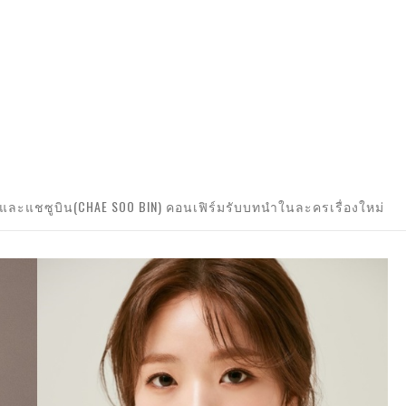
 และแชซูบิน(CHAE SOO BIN) คอนเฟิร์มรับบทนำในละครเรื่องใหม่