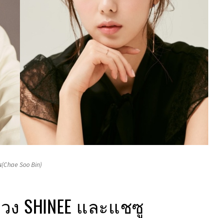
(Chae Soo Bin)
 วง SHINEE และแชซู