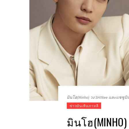
มินโฮ(Minho) วง SHINee และแชซูบิน
ข่าวบันเทิงเกาหลี
มินโฮ(MINHO)