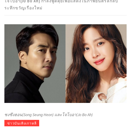
โจโบอา(JO BO AH) กำลังพูดคุยเพื่อแสดงในภาพยนตร์ลึกลับ
ระทึกขวัญเรื่องใหม่
ซงซึงฮอน(Song Seung Heon) และโจโบอา(Jo Bo Ah)
ข่าวบันเทิงเกาหลี