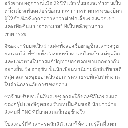
จริงจากเหตุการณ์เมื่อ 22 ปีที่แล้ว ทั้งสองจะทำงานเป็น
หนึ่งเดียวเพื่อเคลียร์ข้อกล่าวหาการฆาตกรรมของบิดา
ผู้ให้กำเนิดซึ่งถูกกล่าวหาว่าฆ่าพ่อเลี้ยงของพวกเขา
และเพื่อค้นหา “อาดามาส” ที่เป็นหลักฐานการ
ฆาตกรรม
จีซองจะรับบทเป็นฝาแฝดทั้งสองชื่อฮาอูชินและซงซูฮ
ยอน แม้ว่าพี่ชายทั้งสองจะหน้าตาเหมือนกัน แต่บุคลิก
และแนวทางในการแก้ปัญหาของพวกเขาแตกต่างกัน
อย่างสิ้นเชิง ฮาอูชินเป็นนักเขียนนวนิยายลึกลับที่ขายดี
ที่สุด และซงซูฮยอนเป็นอัยการหน่วยรบพิเศษที่ทำงาน
ในสำนักงานอัยการเขตกลาง
ซอจีฮเยรับบทเป็นอึนฮเยซู ลูกสะใภ้ของซีอีโอของแฮ
ซองกรุ๊ป และอีซูคยอง รับบทเป็นคิมซอฮี นักข่าวฝ่าย
สังคมที่ TNC ที่มีบาดแผลลึกอยู่ข้างใน
โปสเตอร์มีตัวละครหลักสี่ตัวและให้ความรู้สึกที่แตก