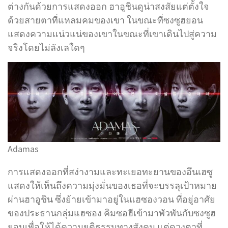
ต่างกันด้วยการแสดงออก ฮาอูชินดูน่าสงสัยแต่ตั้งใจ
ด้วยสายตาที่แหลมคมของเขา ในขณะที่ซงซูฮยอน
แสดงความแน่วแน่ของเขาในขณะที่เขาเดินไปสู่ความ
จริงโดยไม่ลังเลใดๆ
Adamas
การแสดงออกที่สง่างามและทะเยอทะยานของอึนเฮซู
แสดงให้เห็นถึงความมุ่งมั่นของเธอที่จะบรรลุเป้าหมาย
ผ่านฮาอูชิน ซึ่งย้ายเข้ามาอยู่ในแฮซองวอน ที่อยู่อาศัย
ของประธานกลุ่มแฮซอง คิมซอฮีเข้ามาพัวพันกับซงซูฮ
ยอนเพื่อให้ได้ความยุติธรรมทางสังคม แต่ดวงตาที่