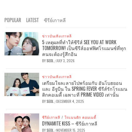
POPULAR
LATEST
ซีรีย์เกาหลี
ข่าวบันเทิงเกาหลี
5 เหตุผลที่ทำให้ซีรีส์ SEE YOU AT WORK
TOMORROW! เป็นซีรีส์ออฟฟิศโรแมนซ์ที่ทุก
คนจะต้องรู้สึกอิน
BY
SEOL
JULY 3, 2026
/
ข่าวบันเทิงเกาหลี
เตรียมใจละลายไปพร้อมกับ อันโบฮยอน
และ อีจูบีน ใน SPRING FEVER ซีรีส์รักโรแมน
ติกคอเมดี้ เฉพาะที่ PRIME VIDEO เท่านั้น
BY
SEOL
DECEMBER 4, 2025
/
ซีรีย์เกาหลี
/
โรแมนติก คอมเมดี้
DYNAMITE KISS – ซีรีย์เกาหลี
BY
SEOL
NOVEMBER 15, 2025
/