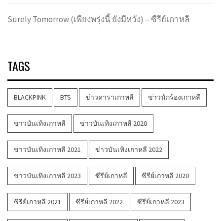
Surely Tomorrow (เพียงพรุ่งนี้ ยังมีหวัง) – ซีรีย์เกาหลี
TAGS
BLACKPINK
BTS
ข่าวดาราเกาหลี
ข่าวนักร้องเกาหลี
ข่าวบันเทิงเกาหลี
ข่าวบันเทิงเกาหลี 2020
ข่าวบันเทิงเกาหลี 2021
ข่าวบันเทิงเกาหลี 2022
ข่าวบันเทิงเกาหลี 2023
ซีรีย์เกาหลี
ซีรีย์เกาหลี 2020
ซีรีย์เกาหลี 2021
ซีรีย์เกาหลี 2022
ซีรีย์เกาหลี 2023