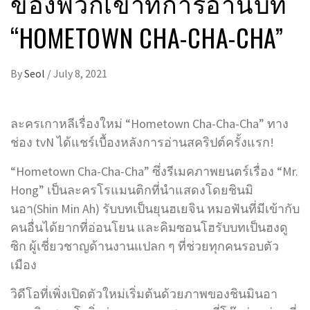
ของพวกเขาที่การอ่านบท
“HOMETOWN CHA-CHA-CHA”
By
Seol
/
July 8, 2021
ละครเกาหลีเรื่องใหม่ “Hometown Cha-Cha-Cha” ทาง
ช่อง tvN ได้แชร์เบื้องหลังการอ่านสคริปต์ครั้งแรก!
“Hometown Cha-Cha-Cha” ซึ่งรีเมคภาพยนตร์เรื่อง “Mr.
Hong” เป็นละครโรแมนติกที่นำแสดงโดยชินมิ
นอา(Shin Min Ah) รับบทเป็นยุนฮเยจิน หมอฟันที่มีเข้ากับ
คนอื่นได้ยากที่อ่อนโยน และคิมซอนโฮรับบทเป็นฮงดู
ซิก ผู้เชี่ยวชาญด้านงานแปลก ๆ ที่ช่วยทุกคนรอบตัว
เมือง
วิดีโอที่เพิ่งเปิดตัวใหม่เริ่มต้นด้วยภาพของชินมินอา