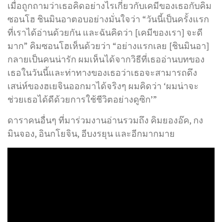
เมื่อถูกถามว่าเธอคิดอย่างไรเกี่ยวกับเคมีของเธอกับคิม
ซอนโฮ ชินมินอาตอบอย่างมั่นใจว่า “วันนี้เป็นครั้งแรก
ที่เราได้อ่านด้วยกัน และฉันคิดว่า [เคมีของเรา] จะดี
มาก” คิมซอนโฮเห็นด้วยว่า “อย่างแรกเลย [ชินมินอา]
กลายเป็นคนน่ารัก ผมเห็นได้จากวิธีที่เธออ่านบทของ
เธอในวันนี้และท่าทางของเธอว่าเธอจะสามารถดึง
เสน่ห์ของฮเยจินออกมาได้จริงๆ ผมคิดว่า ‘ผมน่าจะ
ช่วยเธอได้ดีด้วยการใช้ชีวิตอย่างดูซิก’”
ดาราคนอื่นๆ ที่มาร่วมงานอ่านรวมถึง คิมยองอ๊ค, กง
มินจอง, อินกโยจิน, อีบงรยุน และอีกมากมาย