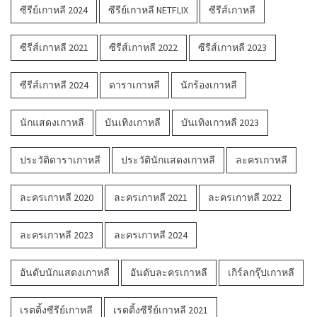
ซีรีย์เกาหลี 2024
ซีรีย์เกาหลี NETFLIX
ซีรีส์เกาหลี
ซีรีส์เกาหลี 2021
ซีรีส์เกาหลี 2022
ซีรีส์เกาหลี 2023
ซีรีส์เกาหลี 2024
ดาราเกาหลี
นักร้องเกาหลี
นักแสดงเกาหลี
บันเทิงเกาหลี
บันเทิงเกาหลี 2023
ประวัติดาราเกาหลี
ประวัตินักแสดงเกาหลี
ละครเกาหลี
ละครเกาหลี 2020
ละครเกาหลี 2021
ละครเกาหลี 2022
ละครเกาหลี 2023
ละครเกาหลี 2024
อันดับนักแสดงเกาหลี
อันดับละครเกาหลี
เกิร์ลกรุ๊ปเกาหลี
เรตติ้งซีรีย์เกาหลี
เรตติ้งซีรีย์เกาหลี 2021