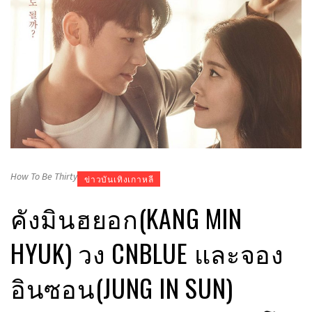
How To Be Thirty
ข่าวบันเทิงเกาหลี
คังมินฮยอก(KANG MIN
HYUK) วง CNBLUE และจอง
อินซอน(JUNG IN SUN)