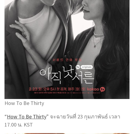
How To Be Thirty
“
How To Be Thirty
” จะฉายวันที่ 23 กุมภาพันธ์ เวลา
17.00 น. KST