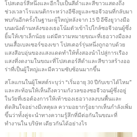
โปสเตอร์สีหนึ่งและอีกใบเป็นสีดำและสีขาวแสดงถึง
ช่วงเวลาโรแมนติกระหว่างอีซึงยูและซอจีวอนที่กลับมา
พบกันอีกครั้งในฐานะผู้ใหญ่หลังจาก 15 ปี อีซึงยูวางมือ
บนผนังด้านหลังของเธอโน้มตัวเข้าไปใกล้ซอจีวอนผู้ซึ่ง
ยิ้มให้เขาเล็กน้อย แต่มีความหมายขณะที่เธอวางมือลง
บนเสื้อเบลเซอร์ของเขา โปสเตอร์รุ่นหนึ่งถูกอาบด้วย
แสงสีอบอุ่นของแสงแดดทำให้ทั้งสองนำไปสู่การเรือง
แสงที่งดงามในขณะที่โปสเตอร์สีดำและสีขาวสร้างออ
ร่าที่เป็นผู้ใหญ่และมีความซับซ้อนมากขึ้น
สโลแกนในผู้โพสต์ระบุว่า “เริ่มอายุ 30 ปีกับเขาได้ไหม”
และสะท้อนให้เห็นถึงความกังวลของซอจีวอนผู้ซึ่งอยู่
ในวัยที่เธอต้องการให้เท้าของเธอวางลงบนพื้นและ
ตัดสินใจอย่างมีเหตุผล ความอยากรู้อยากเห็นกำลังเพิ่ม
ขึ้นว่าทั้งคู่จะนำทางความรู้สึกที่มีต่อกันในขณะที่
ทำงานใน บริษัท เดียวกันได้อย่างไร